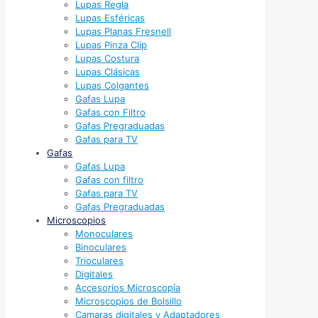
Lupas Regla
Lupas Esféricas
Lupas Planas Fresnell
Lupas Pinza Clip
Lupas Costura
Lupas Clásicas
Lupas Colgantes
Gafas Lupa
Gafas con Filtro
Gafas Pregraduadas
Gafas para TV
Gafas
Gafas Lupa
Gafas con filtro
Gafas para TV
Gafas Pregraduadas
Microscopios
Monoculares
Binoculares
Trioculares
Digitales
Accesorios Microscopía
Microscopios de Bolsillo
Camaras digitales y Adaptadores