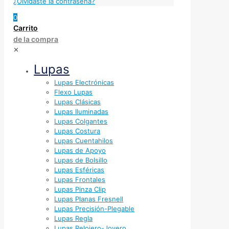
¿Olvidaste la contraseña?
0
Carrito
de la compra
✕
Lupas
Lupas Electrónicas
Flexo Lupas
Lupas Clásicas
Lupas Iluminadas
Lupas Colgantes
Lupas Costura
Lupas Cuentahilos
Lupas de Apoyo
Lupas de Bolsillo
Lupas Esféricas
Lupas Frontales
Lupas Pinza Clip
Lupas Planas Fresnell
Lupas Precisión-Plegable
Lupas Regla
Lupas Relojero-Joyero