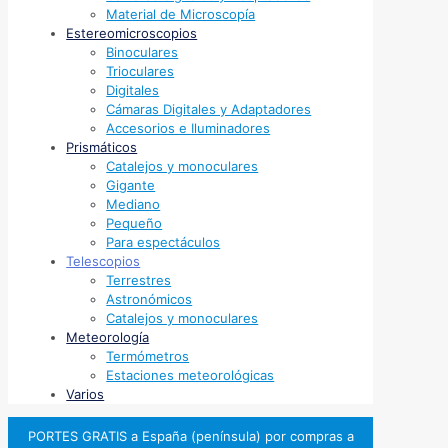
Material de Microscopía
Estereomicroscopios
Binoculares
Trioculares
Digitales
Cámaras Digitales y Adaptadores
Accesorios e Iluminadores
Prismáticos
Catalejos y monoculares
Gigante
Mediano
Pequeño
Para espectáculos
Telescopios
Terrestres
Astronómicos
Catalejos y monoculares
Meteorología
Termómetros
Estaciones meteorológicas
Varios
PORTES GRATIS a España (península) por compras a