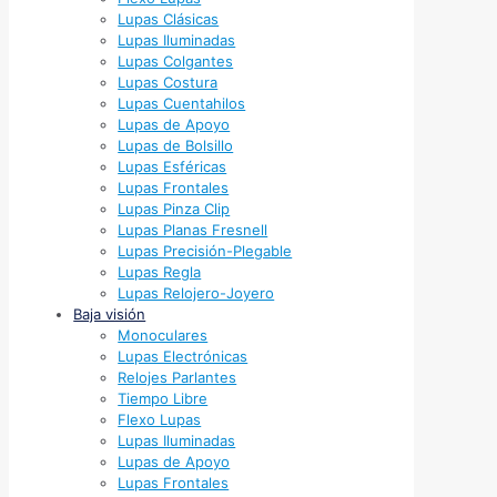
Lupas Clásicas
Lupas Iluminadas
Lupas Colgantes
Lupas Costura
Lupas Cuentahilos
Lupas de Apoyo
Lupas de Bolsillo
Lupas Esféricas
Lupas Frontales
Lupas Pinza Clip
Lupas Planas Fresnell
Lupas Precisión-Plegable
Lupas Regla
Lupas Relojero-Joyero
Baja visión
Monoculares
Lupas Electrónicas
Relojes Parlantes
Tiempo Libre
Flexo Lupas
Lupas Iluminadas
Lupas de Apoyo
Lupas Frontales