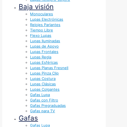
Baja visión
Monoculares
Lupas Electrónicas
Relojes Parlantes
Tiempo Libre
Flexo Lupas
Lupas Iluminadas
Lupas de Apoyo
Lupas Frontales
Lupas Regla
Lupas Esféricas
Lupas Planas Fresnell
Lupas Pinza Clip
Lupas Costura
Lupas Clásicas
Lupas Colgantes
Gafas Lupa
Gafas con Filtro
Gafas Pregraduadas
Gafas para TV
Gafas
Gafas Lupa