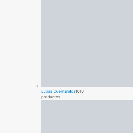
Lupas Cuentahilos
10
10
productos