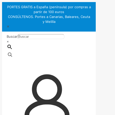
PORTES GRATIS a España (península) por compras a
partir de 100 euros
CONSÚLTENOS. Portes a Canarias, Baleares, Ceuta
y Melilla
✕
Buscar
×