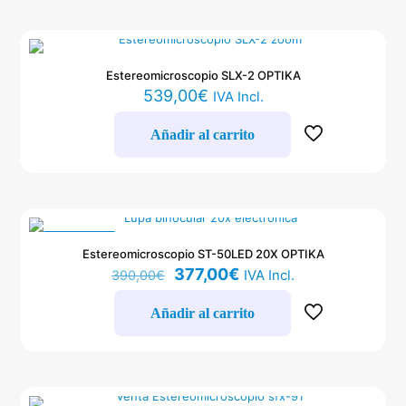
Estereomicroscopio SLX-2 OPTIKA
539,00
€
IVA Incl.
Añadir al carrito
EN OFERTA
Estereomicroscopio ST-50LED 20X OPTIKA
El
El
377,00
€
IVA Incl.
390,00
€
precio
precio
original
actual
Añadir al carrito
era:
es:
390,00€.
377,00€.