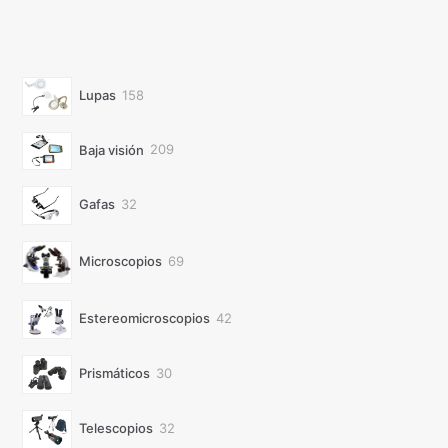
158
Lupas
158
productos
209
Baja visión
209
productos
32
Gafas
32
productos
69
Microscopios
69
productos
42
Estereomicroscopios
42
productos
30
Prismáticos
30
productos
32
Telescopios
32
productos