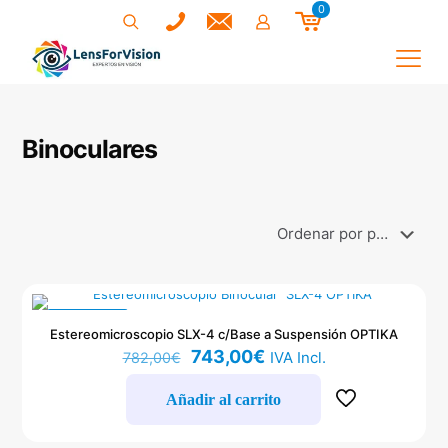
0
Binoculares
EN OFERTA
Estereomicroscopio SLX-4 c/Base a Suspensión OPTIKA
El
El
743,00
€
IVA Incl.
782,00
€
precio
precio
original
actual
Añadir al carrito
era:
es:
782,00€.
743,00€.