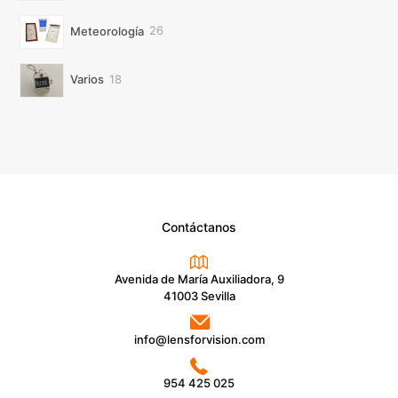
26
Meteorología
26
productos
18
Varios
18
productos
Contáctanos
Avenida de María Auxiliadora, 9
41003 Sevilla
info@lensforvision.com
954 425 025