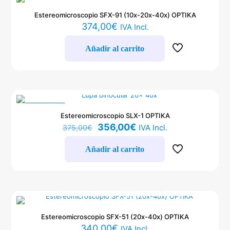
Estereomicroscopio SFX-91 (10x-20x-40x) OPTIKA
374,00
€
IVA Incl.
Añadir al carrito
EN OFERTA
Estereomicroscopio SLX-1 OPTIKA
El
El
356,00
€
IVA Incl.
375,00
€
precio
precio
original
actual
Añadir al carrito
era:
es:
375,00€.
356,00€.
Estereomicroscopio SFX-51 (20x-40x) OPTIKA
340,00
€
IVA Incl.