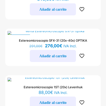
Añadir al carrito
EN OFERTA
Estereomicroscopio SFX-31 (20x-40x) OPTIKA
El
El
276,00
€
IVA Incl.
291,00
€
precio
precio
original
actual
Añadir al carrito
era:
es:
291,00€.
276,00€.
Estereomicroscopio 1ST (20x) Levenhuk
88,00
€
IVA Incl.
Añadir al carrito