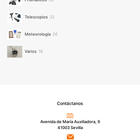
productos
32
Telescopios
32
productos
26
Meteorología
26
productos
18
Varios
18
productos
Contáctanos
Avenida de María Auxiliadora, 9
41003 Sevilla