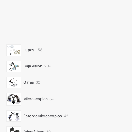
158
Lupas
158
productos
209
Baja visión
209
productos
32
Gafas
32
productos
69
Microscopios
69
productos
42
Estereomicroscopios
42
productos
30
Prismáticos
30