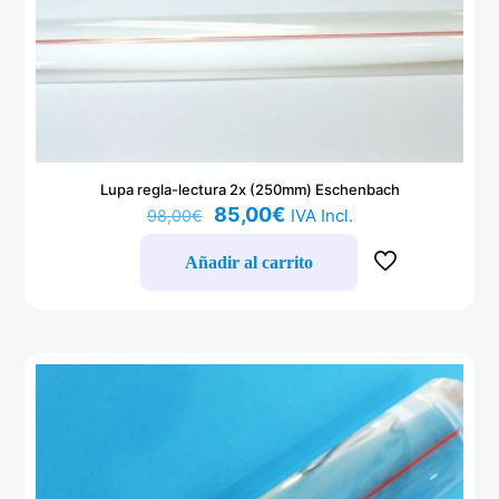
Lupa regla-lectura 2x (250mm) Eschenbach
El
El
85,00
€
IVA Incl.
98,00
€
precio
precio
original
actual
Añadir al carrito
era:
es:
98,00€.
85,00€.