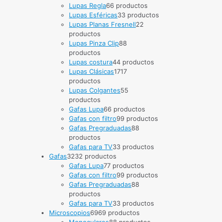
Lupas Regla
6
6 productos
Lupas Esféricas
3
3 productos
Lupas Planas Fresnell
2
2
productos
Lupas Pinza Clip
8
8
productos
Lupas costura
4
4 productos
Lupas Clásicas
17
17
productos
Lupas Colgantes
5
5
productos
Gafas Lupa
6
6 productos
Gafas con filtro
9
9 productos
Gafas Pregraduadas
8
8
productos
Gafas para TV
3
3 productos
Gafas
32
32 productos
Gafas Lupa
7
7 productos
Gafas con filtro
9
9 productos
Gafas Pregraduadas
8
8
productos
Gafas para TV
3
3 productos
Microscopios
69
69 productos
Monoculares
8
8 productos