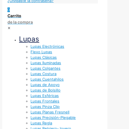
¿Olvidaste la contraseña?
0
Carrito
de la compra
✕
Lupas
Lupas Electrónicas
Flexo Lupas
Lupas Clásicas
Lupas Iluminadas
Lupas Colgantes
Lupas Costura
Lupas Cuentahilos
Lupas de Apoyo
Lupas de Bolsillo
Lupas Esféricas
Lupas Frontales
Lupas Pinza Clip
Lupas Planas Fresnell
Lupas Precisión-Plegable
Lupas Regla
Lupas Relojero-Joyero