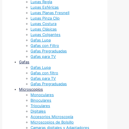
Lupas Regla
Lupas Esféricas
Lupas Planas Fresnell
Lupas Pinza Clip
Lupas Costura
Lupas Clásicas
Lupas Colgantes
Gafas Lupa
Gafas con Filtro
Gafas Pregraduadas
Gafas para TV
Gafas
Gafas Lupa
Gafas con filtro
Gafas para TV
Gafas Pregraduadas
Microscopios
Monoculares
Binoculares
Trioculares
Digitales
Accesorios Microscopía
Microscopios de Bolsillo
Camaras digitales y Adaptadores