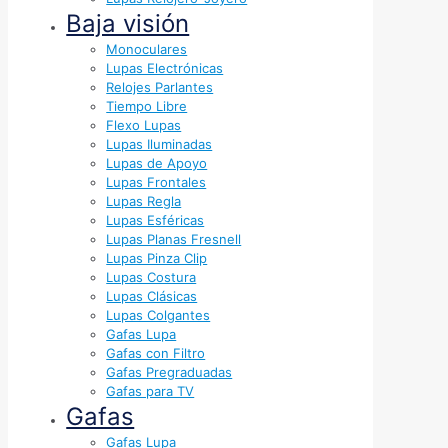
Baja visión
Monoculares
Lupas Electrónicas
Relojes Parlantes
Tiempo Libre
Flexo Lupas
Lupas Iluminadas
Lupas de Apoyo
Lupas Frontales
Lupas Regla
Lupas Esféricas
Lupas Planas Fresnell
Lupas Pinza Clip
Lupas Costura
Lupas Clásicas
Lupas Colgantes
Gafas Lupa
Gafas con Filtro
Gafas Pregraduadas
Gafas para TV
Gafas
Gafas Lupa