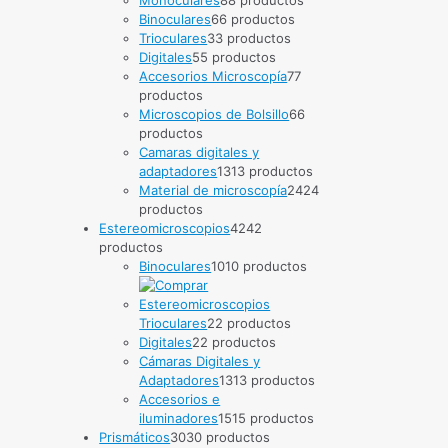
Binoculares
6
6 productos
Trioculares
3
3 productos
Digitales
5
5 productos
Accesorios Microscopía
7
7
productos
Microscopios de Bolsillo
6
6
productos
Camaras digitales y
adaptadores
13
13 productos
Material de microscopía
24
24
productos
Estereomicroscopios
42
42
productos
Binoculares
10
10 productos
Trioculares
2
2 productos
Digitales
2
2 productos
Cámaras Digitales y
Adaptadores
13
13 productos
Accesorios e
iluminadores
15
15 productos
Prismáticos
30
30 productos