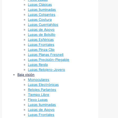
Lupas Clásicas
Lupas Iluminadas
Lupas Colgantes
Lupas Costura
Lupas Cuentahilos
Lupas de Apoyo
Lupas de Bolsillo
Lupas Esféricas
Lupas Frontales
Lupas Pinza Clip
Lupas Planas Fresnell
Lupas Precisión-Plegable
Lupas Regla
Lupas Relojero-Joyero
Baja visión
Monoculares
Lupas Electrónicas
Relojes Parlantes
Tiempo Libre
Flexo Lupas
Lupas Iluminadas
Lupas de Apoyo
Lupas Frontales