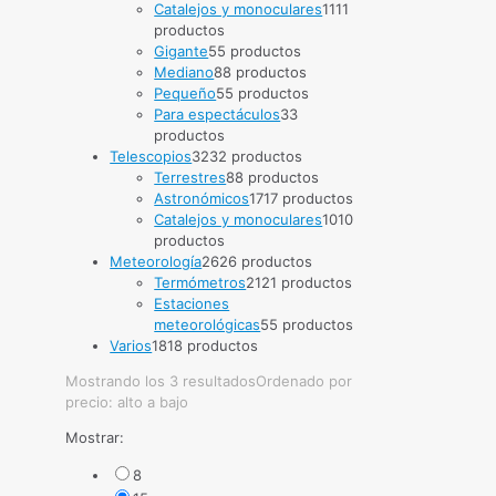
Catalejos y monoculares
11
11
productos
Gigante
5
5 productos
Mediano
8
8 productos
Pequeño
5
5 productos
Para espectáculos
3
3
productos
Telescopios
32
32 productos
Terrestres
8
8 productos
Astronómicos
17
17 productos
Catalejos y monoculares
10
10
productos
Meteorología
26
26 productos
Termómetros
21
21 productos
Estaciones
meteorológicas
5
5 productos
Varios
18
18 productos
Mostrando los 3 resultados
Ordenado por
precio: alto a bajo
Mostrar:
8