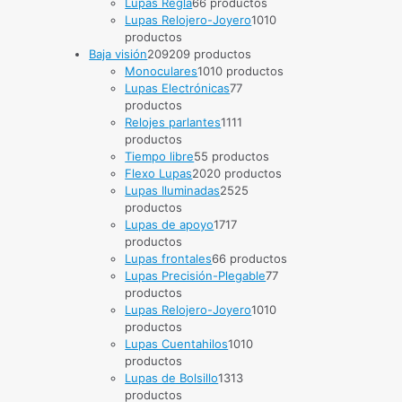
Lupas Regla
6
6 productos
Lupas Relojero-Joyero
10
10
productos
Baja visión
209
209 productos
Monoculares
10
10 productos
Lupas Electrónicas
7
7
productos
Relojes parlantes
11
11
productos
Tiempo libre
5
5 productos
Flexo Lupas
20
20 productos
Lupas Iluminadas
25
25
productos
Lupas de apoyo
17
17
productos
Lupas frontales
6
6 productos
Lupas Precisión-Plegable
7
7
productos
Lupas Relojero-Joyero
10
10
productos
Lupas Cuentahilos
10
10
productos
Lupas de Bolsillo
13
13
productos