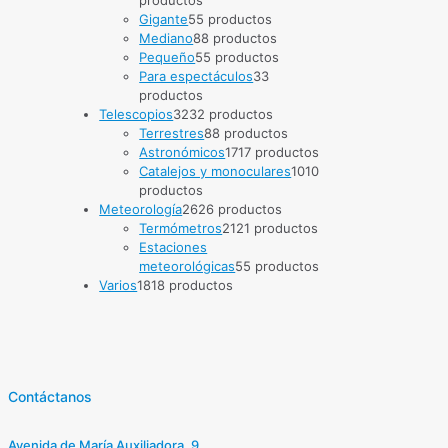
productos
Gigante
5
5 productos
Mediano
8
8 productos
Pequeño
5
5 productos
Para espectáculos
3
3
productos
Telescopios
32
32 productos
Terrestres
8
8 productos
Astronómicos
17
17 productos
Catalejos y monoculares
10
10
productos
Meteorología
26
26 productos
Termómetros
21
21 productos
Estaciones
meteorológicas
5
5 productos
Varios
18
18 productos
Contáctanos
Avenida de María Auxiliadora, 9