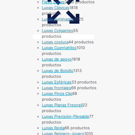
Flexo Lupas
20
20 productos
Lupas Clásicas
18
18
productos
Lupas Iluminadas
25
25
productos
Lupas Colgantes
5
5
productos
Lupas costura
4
4 productos
Lupas Cuentahilos
10
10
productos
Lupas de apoyo
18
18
productos
Lupas de Bolsillo
13
13
productos
Lupas Esféricas
3
3 productos
Lupas frontales
6
6 productos
Lupas Pinza Clip
8
8
productos
Lupas Planas Fresnell
2
2
productos
Lupas Precisión-Plegable
7
7
productos
Lupas Regla
6
6 productos
Lupas Relojero-Joyero
10
10