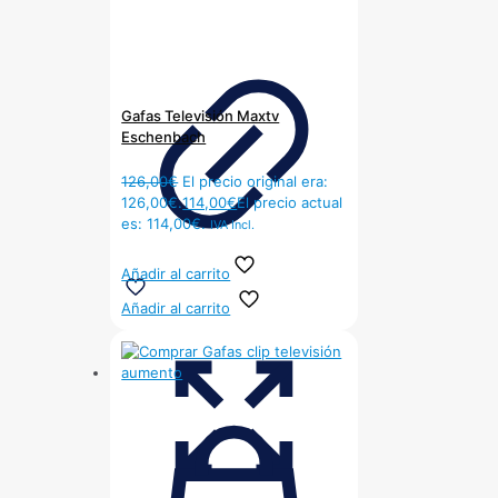
Gafas Televisión Maxtv
Eschenbach
126,00
€
El precio original era:
126,00€.
114,00
€
El precio actual
es: 114,00€.
IVA Incl.
Añadir al carrito
Añadir al carrito