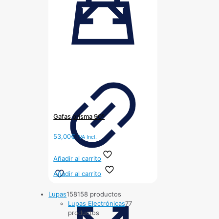
Gafas prisma 90º
53,00
€
IVA Incl.
Añadir al carrito
Añadir al carrito
Lupas
158
158 productos
Lupas Electrónicas
7
7
productos