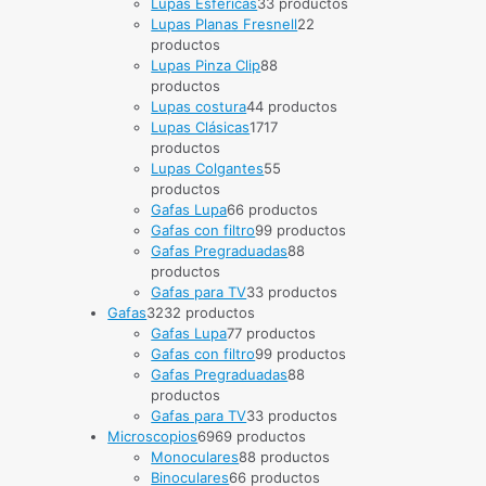
Lupas Esféricas
3
3 productos
Lupas Planas Fresnell
2
2
productos
Lupas Pinza Clip
8
8
productos
Lupas costura
4
4 productos
Lupas Clásicas
17
17
productos
Lupas Colgantes
5
5
productos
Gafas Lupa
6
6 productos
Gafas con filtro
9
9 productos
Gafas Pregraduadas
8
8
productos
Gafas para TV
3
3 productos
Gafas
32
32 productos
Gafas Lupa
7
7 productos
Gafas con filtro
9
9 productos
Gafas Pregraduadas
8
8
productos
Gafas para TV
3
3 productos
Microscopios
69
69 productos
Monoculares
8
8 productos
Binoculares
6
6 productos