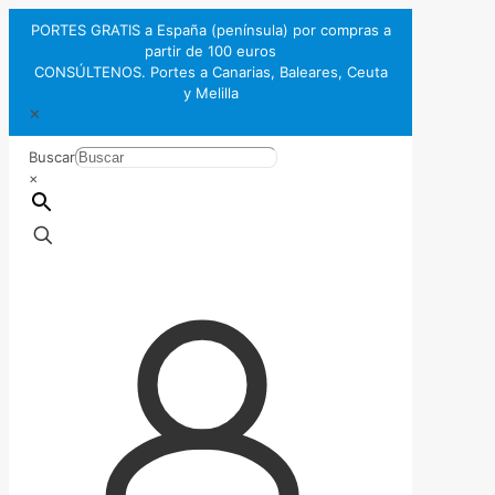
PORTES GRATIS a España (península) por compras a
partir de 100 euros
CONSÚLTENOS. Portes a Canarias, Baleares, Ceuta
y Melilla
✕
Buscar
×