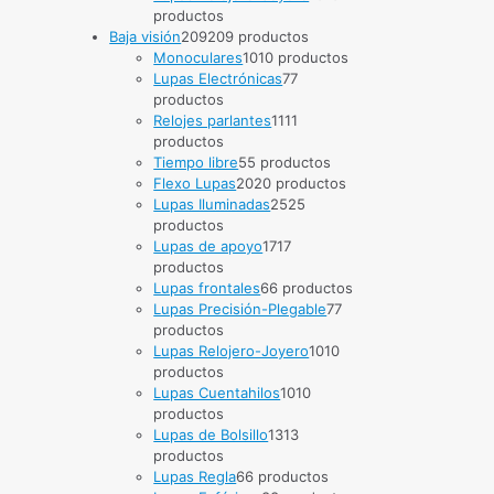
productos
Baja visión
209
209 productos
Monoculares
10
10 productos
Lupas Electrónicas
7
7
productos
Relojes parlantes
11
11
productos
Tiempo libre
5
5 productos
Flexo Lupas
20
20 productos
Lupas Iluminadas
25
25
productos
Lupas de apoyo
17
17
productos
Lupas frontales
6
6 productos
Lupas Precisión-Plegable
7
7
productos
Lupas Relojero-Joyero
10
10
productos
Lupas Cuentahilos
10
10
productos
Lupas de Bolsillo
13
13
productos
Lupas Regla
6
6 productos