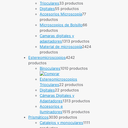
Trioculares
3
3 productos
Digitales
5
5 productos
Accesorios Microscopía
7
7
productos
Microscopios de Bolsillo
6
6
productos
Camaras digitales y
adaptadores
13
13 productos
Material de microscopía
24
24
productos
Estereomicroscopios
42
42
productos
Binoculares
10
10 productos
Trioculares
2
2 productos
Digitales
2
2 productos
Cámaras Digitales y
Adaptadores
13
13 productos
Accesorios e
iluminadores
15
15 productos
Prismáticos
30
30 productos
Catalejos y monoculares
11
11