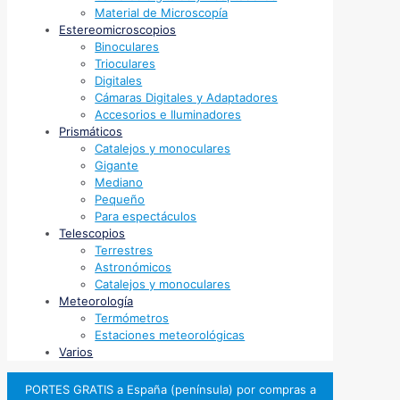
Material de Microscopía
Estereomicroscopios
Binoculares
Trioculares
Digitales
Cámaras Digitales y Adaptadores
Accesorios e Iluminadores
Prismáticos
Catalejos y monoculares
Gigante
Mediano
Pequeño
Para espectáculos
Telescopios
Terrestres
Astronómicos
Catalejos y monoculares
Meteorología
Termómetros
Estaciones meteorológicas
Varios
PORTES GRATIS a España (península) por compras a