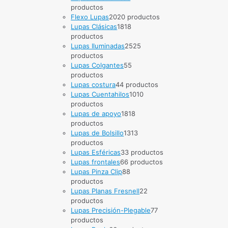
productos
Flexo Lupas
20
20 productos
Lupas Clásicas
18
18
productos
Lupas Iluminadas
25
25
productos
Lupas Colgantes
5
5
productos
Lupas costura
4
4 productos
Lupas Cuentahilos
10
10
productos
Lupas de apoyo
18
18
productos
Lupas de Bolsillo
13
13
productos
Lupas Esféricas
3
3 productos
Lupas frontales
6
6 productos
Lupas Pinza Clip
8
8
productos
Lupas Planas Fresnell
2
2
productos
Lupas Precisión-Plegable
7
7
productos