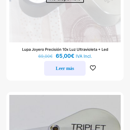
Lupa Joyero Precisión 10x Luz Ultravioleta + Led
El
El
65,00
€
IVA Incl.
69,00
€
precio
precio
original
actual
Leer más
era:
es:
69,00€.
65,00€.