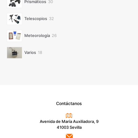
30
Prismáticos
30
productos
32
Telescopios
32
productos
26
Meteorología
26
productos
18
Varios
18
productos
Contáctanos
Avenida de María Auxiliadora, 9
41003 Sevilla