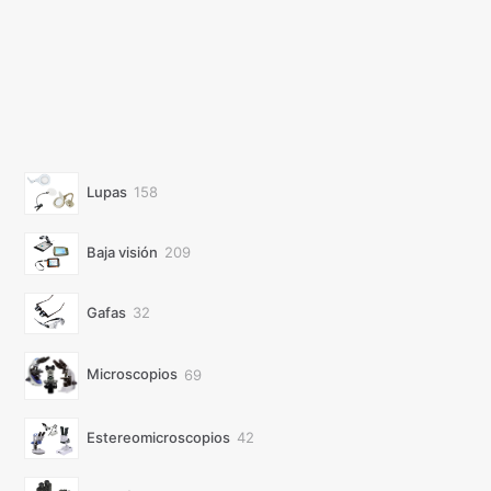
158
Lupas
158
productos
209
Baja visión
209
productos
32
Gafas
32
productos
69
Microscopios
69
productos
42
Estereomicroscopios
42
productos