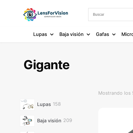
Lupas
Baja visión
Gafas
Micr
Gigante
Mostrando los 
158
Lupas
158
productos
209
Baja visión
209
productos