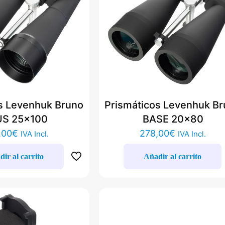
s Levenhuk Bruno
Prismáticos Levenhuk B
US 25×100
BASE 20×80
,00
€
278,00
€
IVA Incl.
IVA Incl.
ir al carrito
Añadir al carrito