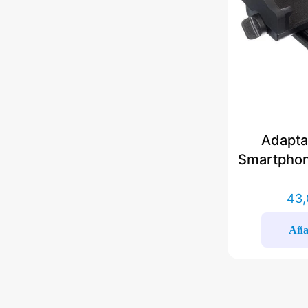
Adapta
Smartphon
43,
Añad