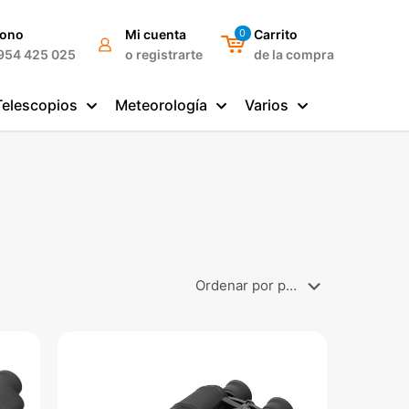
fono
Mi cuenta
0
Carrito
954 425 025
o registrarte
de la compra
Telescopios
Meteorología
Varios