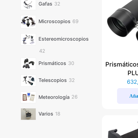
32
Gafas
32
productos
69
Microscopios
69
productos
Estereomicroscopios
42
42
productos
30
Prismáticos
30
Prismático
productos
PL
32
Telescopios
32
632
productos
Añad
26
Meteorología
26
productos
18
Varios
18
productos