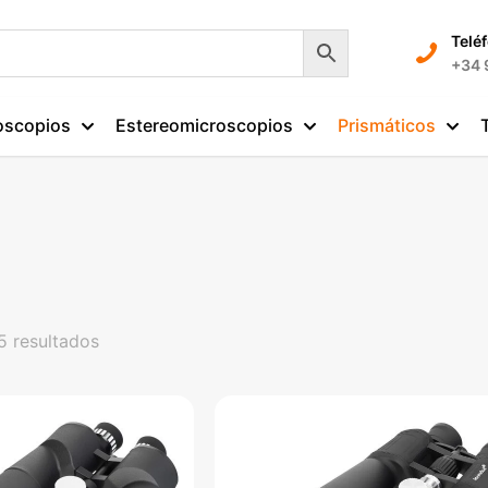
Telé
+34 
oscopios
Estereomicroscopios
Prismáticos
Ordenado
5 resultados
por
precio:
alto
a
bajo