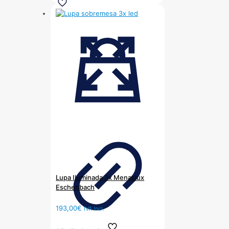
Lupa Iluminada 3x Menaslux
Eschenbach
193,00
€
IVA Incl.