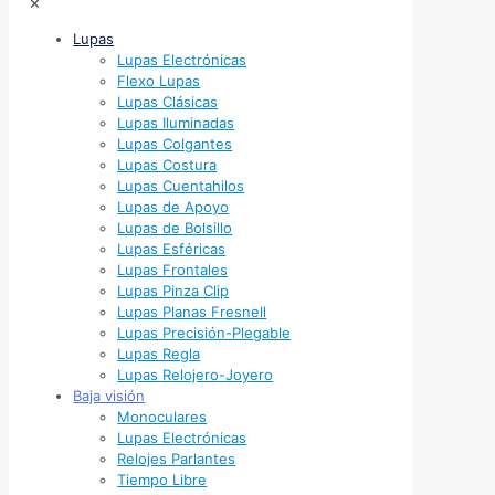
✕
Lupas
Lupas Electrónicas
Flexo Lupas
Lupas Clásicas
Lupas Iluminadas
Lupas Colgantes
Lupas Costura
Lupas Cuentahilos
Lupas de Apoyo
Lupas de Bolsillo
Lupas Esféricas
Lupas Frontales
Lupas Pinza Clip
Lupas Planas Fresnell
Lupas Precisión-Plegable
Lupas Regla
Lupas Relojero-Joyero
Baja visión
Monoculares
Lupas Electrónicas
Relojes Parlantes
Tiempo Libre