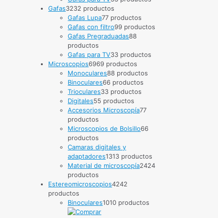
Gafas
32
32 productos
Gafas Lupa
7
7 productos
Gafas con filtro
9
9 productos
Gafas Pregraduadas
8
8
productos
Gafas para TV
3
3 productos
Microscopios
69
69 productos
Monoculares
8
8 productos
Binoculares
6
6 productos
Trioculares
3
3 productos
Digitales
5
5 productos
Accesorios Microscopía
7
7
productos
Microscopios de Bolsillo
6
6
productos
Camaras digitales y
adaptadores
13
13 productos
Material de microscopía
24
24
productos
Estereomicroscopios
42
42
productos
Binoculares
10
10 productos