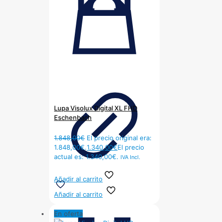
Lupa Visolux Digital XL FHD
Eschenbach
1.848,00
€
El precio original era:
1.848,00€.
1.340,00
€
El precio
actual es: 1.340,00€.
IVA Incl.
Añadir al carrito
Añadir al carrito
En oferta