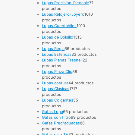
Lupas Precisión-Plegable
7
7
productos
Lupas Relojero-Joyero
10
10
productos
Lupas Cuentahilos
10
10
productos
Lupas de Bolsillo
13
13
productos
Lupas Regla
6
6 productos
Lupas Esféricas
3
3 productos
Lupas Planas Fresnell
2
2
productos
Lupas Pinza Clip
8
8
productos
Lupas costura
4
4 productos
Lupas Clásicas
17
17
productos
Lupas Colgantes
5
5
productos
Gafas Lupa
6
6 productos
Gafas con filtro
9
9 productos
Gafas Pregraduadas
8
8
productos
Gafas para TV
3
3 productos