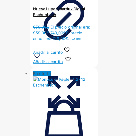
Nueva Lupa Smartlux Digital
Eschenbach
959,00
€
El precio original era:
959,00€.
749,00
€
El precio
actual es: 749,00€.
IVA Incl.
Añadir al carrito
Añadir al carrito
En oferta