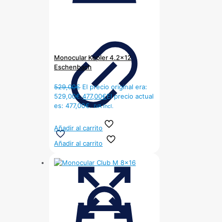
Monocular Kepler 4.2×12
Eschenbach
529,00
€
El precio original era:
529,00€.
477,00
€
El precio actual
es: 477,00€.
IVA Incl.
Añadir al carrito
Añadir al carrito