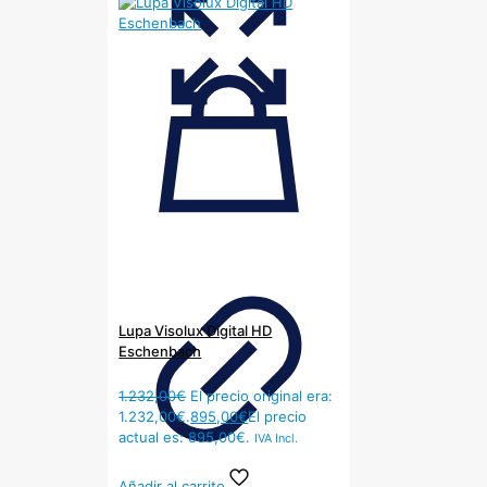
Lupa Visolux Digital HD
Eschenbach
1.232,00
€
El precio original era:
1.232,00€.
895,00
€
El precio
actual es: 895,00€.
IVA Incl.
Añadir al carrito