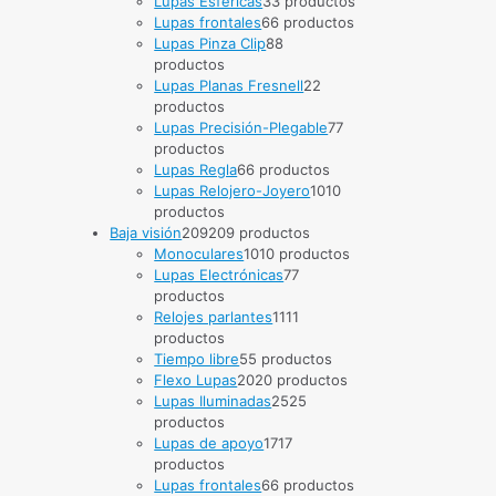
Lupas Esféricas
3
3 productos
Lupas frontales
6
6 productos
Lupas Pinza Clip
8
8
productos
Lupas Planas Fresnell
2
2
productos
Lupas Precisión-Plegable
7
7
productos
Lupas Regla
6
6 productos
Lupas Relojero-Joyero
10
10
productos
Baja visión
209
209 productos
Monoculares
10
10 productos
Lupas Electrónicas
7
7
productos
Relojes parlantes
11
11
productos
Tiempo libre
5
5 productos
Flexo Lupas
20
20 productos
Lupas Iluminadas
25
25
productos
Lupas de apoyo
17
17
productos
Lupas frontales
6
6 productos