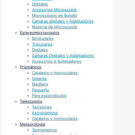
Digitales
Accesorios Microscopía
Microscopios de Bolsillo
Camaras digitales y Adaptadores
Material de Microscopía
Estereomicroscopios
Binoculares
Trioculares
Digitales
Cámaras Digitales y Adaptadores
Accesorios e Iluminadores
Prismáticos
Catalejos y monoculares
Gigante
Mediano
Pequeño
Para espectáculos
Telescopios
Terrestres
Astronómicos
Catalejos y monoculares
Meteorología
Termómetros