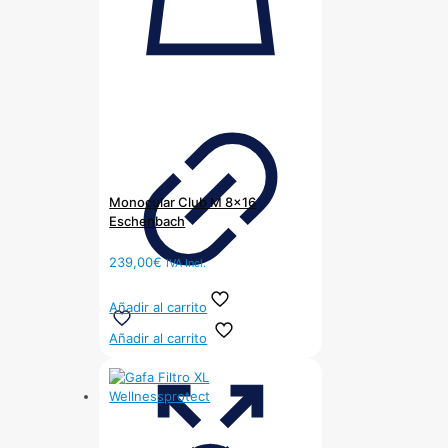
Monocular Club M 8×16
Eschenbach
239,00
€
IVA Incl.
Añadir al carrito
Añadir al carrito