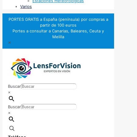
Estaciones meteorológicas
Varios
PORTES GRATIS a España (península) por compras a
partir de 100 euros
Portes a consultar a Canarias, Baleares, Ceuta y
Melilla
✕
Buscar
×
Buscar
×