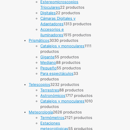
Trioculares
2
2 productos
Digitales
2
2 productos
Cámaras Digitales y
Adaptadores
13
13 productos
Accesorios e
iluminadores
15
15 productos
Prismáticos
30
30 productos
Catalejos y monoculares
11
11
productos
Gigante
5
5 productos
Mediano
8
8 productos
Pequeño
5
5 productos
Para espectáculos
3
3
productos
Telescopios
32
32 productos
Terrestres
8
8 productos
Astronómicos
17
17 productos
Catalejos y monoculares
10
10
productos
Meteorología
26
26 productos
Termómetros
21
21 productos
Estaciones
meteorológicas
5
5 productos