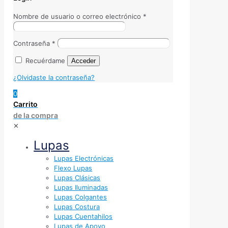
Nombre de usuario o correo electrónico
*
Contraseña
*
Recuérdame
Acceder
¿Olvidaste la contraseña?
0
Carrito
de la compra
✕
Lupas
Lupas Electrónicas
Flexo Lupas
Lupas Clásicas
Lupas Iluminadas
Lupas Colgantes
Lupas Costura
Lupas Cuentahilos
Lupas de Apoyo