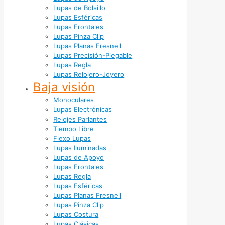
Lupas de Bolsillo
Lupas Esféricas
Lupas Frontales
Lupas Pinza Clip
Lupas Planas Fresnell
Lupas Precisión-Plegable
Lupas Regla
Lupas Relojero-Joyero
Baja visión
Monoculares
Lupas Electrónicas
Relojes Parlantes
Tiempo Libre
Flexo Lupas
Lupas Iluminadas
Lupas de Apoyo
Lupas Frontales
Lupas Regla
Lupas Esféricas
Lupas Planas Fresnell
Lupas Pinza Clip
Lupas Costura
Lupas Clásicas