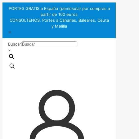
PORTES GRATIS a España (península) por compras a
partir de 100 euros
CONSÚLTENOS. Portes a Canarias, Baleares, Ceuta
y Melilla
✕
Buscar
×