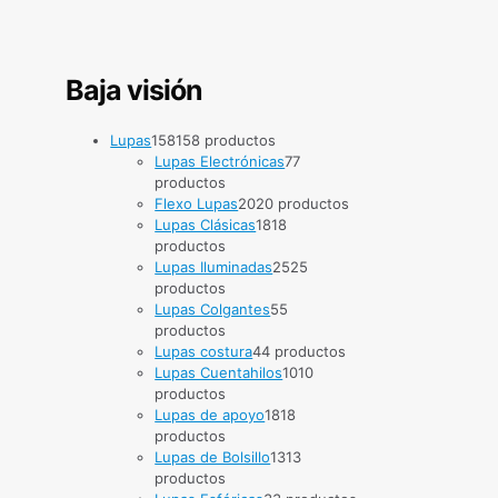
Baja visión
Lupas
158
158 productos
Lupas Electrónicas
7
7
productos
Flexo Lupas
20
20 productos
Lupas Clásicas
18
18
productos
Lupas Iluminadas
25
25
productos
Lupas Colgantes
5
5
productos
Lupas costura
4
4 productos
Lupas Cuentahilos
10
10
productos
Lupas de apoyo
18
18
productos
Lupas de Bolsillo
13
13
productos