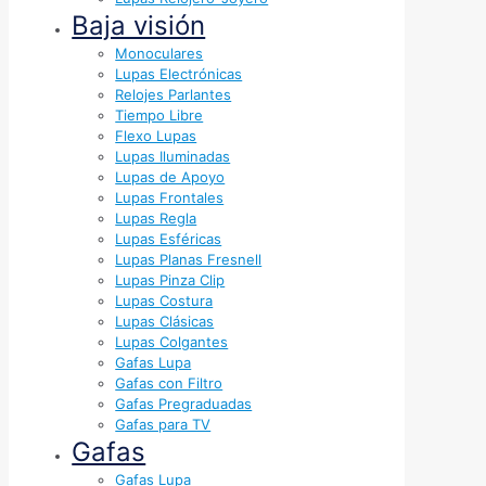
Baja visión
Monoculares
Lupas Electrónicas
Relojes Parlantes
Tiempo Libre
Flexo Lupas
Lupas Iluminadas
Lupas de Apoyo
Lupas Frontales
Lupas Regla
Lupas Esféricas
Lupas Planas Fresnell
Lupas Pinza Clip
Lupas Costura
Lupas Clásicas
Lupas Colgantes
Gafas Lupa
Gafas con Filtro
Gafas Pregraduadas
Gafas para TV
Gafas
Gafas Lupa