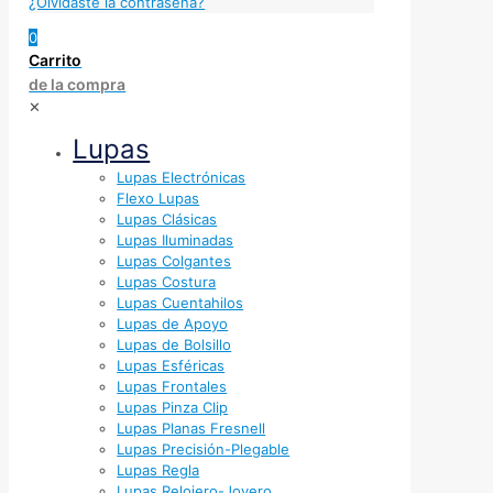
¿Olvidaste la contraseña?
0
Carrito
de la compra
✕
Lupas
Lupas Electrónicas
Flexo Lupas
Lupas Clásicas
Lupas Iluminadas
Lupas Colgantes
Lupas Costura
Lupas Cuentahilos
Lupas de Apoyo
Lupas de Bolsillo
Lupas Esféricas
Lupas Frontales
Lupas Pinza Clip
Lupas Planas Fresnell
Lupas Precisión-Plegable
Lupas Regla
Lupas Relojero-Joyero