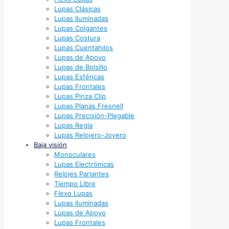
Lupas Clásicas
Lupas Iluminadas
Lupas Colgantes
Lupas Costura
Lupas Cuentahilos
Lupas de Apoyo
Lupas de Bolsillo
Lupas Esféricas
Lupas Frontales
Lupas Pinza Clip
Lupas Planas Fresnell
Lupas Precisión-Plegable
Lupas Regla
Lupas Relojero-Joyero
Baja visión
Monoculares
Lupas Electrónicas
Relojes Parlantes
Tiempo Libre
Flexo Lupas
Lupas Iluminadas
Lupas de Apoyo
Lupas Frontales