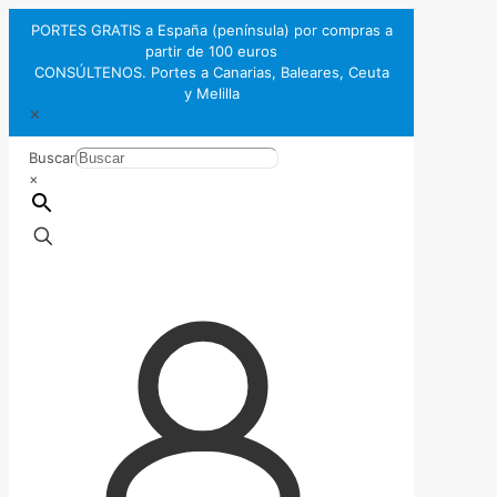
PORTES GRATIS a España (península) por compras a
partir de 100 euros
CONSÚLTENOS. Portes a Canarias, Baleares, Ceuta
y Melilla
✕
Buscar
×