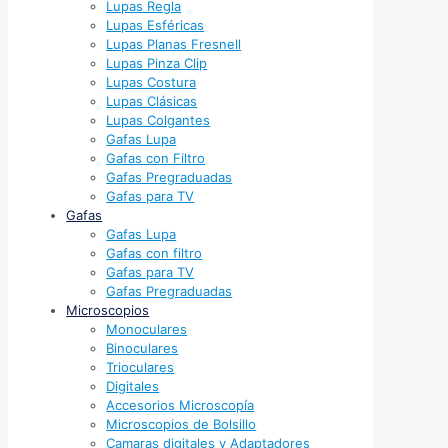
Lupas Regla
Lupas Esféricas
Lupas Planas Fresnell
Lupas Pinza Clip
Lupas Costura
Lupas Clásicas
Lupas Colgantes
Gafas Lupa
Gafas con Filtro
Gafas Pregraduadas
Gafas para TV
Gafas
Gafas Lupa
Gafas con filtro
Gafas para TV
Gafas Pregraduadas
Microscopios
Monoculares
Binoculares
Trioculares
Digitales
Accesorios Microscopía
Microscopios de Bolsillo
Camaras digitales y Adaptadores