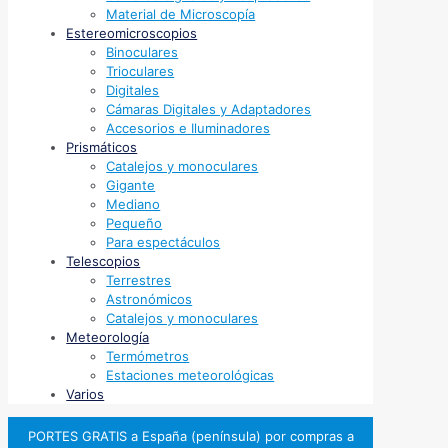
Material de Microscopía
Estereomicroscopios
Binoculares
Trioculares
Digitales
Cámaras Digitales y Adaptadores
Accesorios e Iluminadores
Prismáticos
Catalejos y monoculares
Gigante
Mediano
Pequeño
Para espectáculos
Telescopios
Terrestres
Astronómicos
Catalejos y monoculares
Meteorología
Termómetros
Estaciones meteorológicas
Varios
PORTES GRATIS a España (península) por compras a