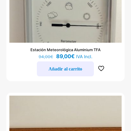
Estación Meteorológica Aluminium TFA
El
El
89,00
€
IVA Incl.
94,00
€
precio
precio
original
actual
Añadir al carrito
era:
es:
94,00€.
89,00€.