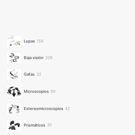
158
Lupas
158
productos
209
Baja visión
209
productos
32
Gafas
32
productos
69
Microscopios
69
productos
42
Estereomicroscopios
42
productos
30
Prismáticos
30
productos