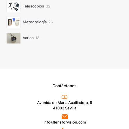
32
Telescopios
32
productos
26
Meteorología
26
productos
18
Varios
18
productos
Contáctanos
Avenida de María Auxiliadora, 9
41003 Sevilla
info@lensforvision.com