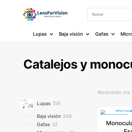
Lupas
Baja visión
Gafas
Micr
Catalejos y monoc
Mostrando los 
158
Lupas
158
productos
209
Baja visión
209
EN OFERTA
Monocula
productos
32
Gafas
32
Es
productos