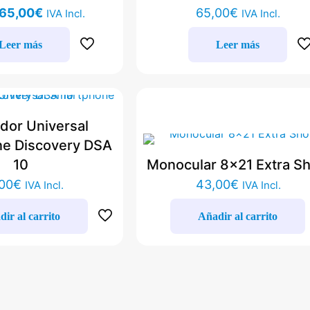
El
El
65,00
€
65,00
€
IVA Incl.
IVA Incl.
precio
precio
original
actual
Leer más
Leer más
era:
es:
96,00€.
65,00€.
dor Universal
e Discovery DSA
10
Monocular 8×21 Extra Sh
00
€
43,00
€
IVA Incl.
IVA Incl.
ir al carrito
Añadir al carrito