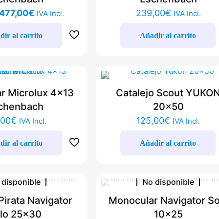
El
El
477,00
€
239,00
€
IVA Incl.
IVA Incl.
precio
precio
original
actual
ir al carrito
Añadir al carrito
era:
es:
529,00€.
477,00€.
r Microlux 4×13
Catalejo Scout YUKO
chenbach
20×50
,00
€
125,00
€
IVA Incl.
IVA Incl.
ir al carrito
Añadir al carrito
 disponible
No disponible
Pirata Navigator
Monocular Navigator So
lo 25×30
10×25