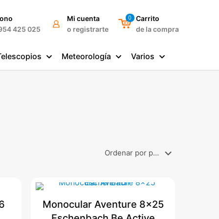
fono
Mi cuenta
0
Carrito
954 425 025
o registrarte
de la compra
Telescopios
Meteorología
Varios
6
Monocular Aventure 8×25
Eschenbach Be Active