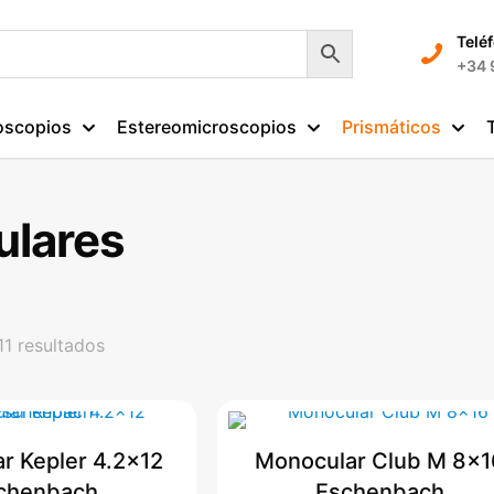
Telé
+34 
oscopios
Estereomicroscopios
Prismáticos
ulares
Ordenado
11 resultados
por
precio:
alto
a
r Kepler 4.2×12
Monocular Club M 8×1
bajo
chenbach
Eschenbach