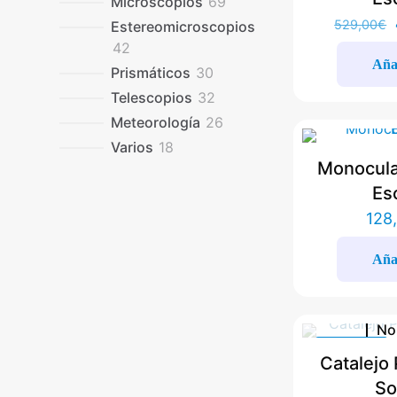
69
Microscopios
69
productos
529,00
€
Estereomicroscopios
42
42
Añad
productos
30
Prismáticos
30
productos
32
Telescopios
32
productos
26
Meteorología
26
productos
18
Varios
18
Monocula
productos
Es
128
Añad
No
EN OFERTA
Catalejo 
So