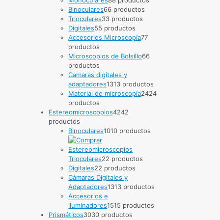
Binoculares
6
6 productos
Trioculares
3
3 productos
Digitales
5
5 productos
Accesorios Microscopía
7
7
productos
Microscopios de Bolsillo
6
6
productos
Camaras digitales y
adaptadores
13
13 productos
Material de microscopía
24
24
productos
Estereomicroscopios
42
42
productos
Binoculares
10
10 productos
Trioculares
2
2 productos
Digitales
2
2 productos
Cámaras Digitales y
Adaptadores
13
13 productos
Accesorios e
iluminadores
15
15 productos
Prismáticos
30
30 productos