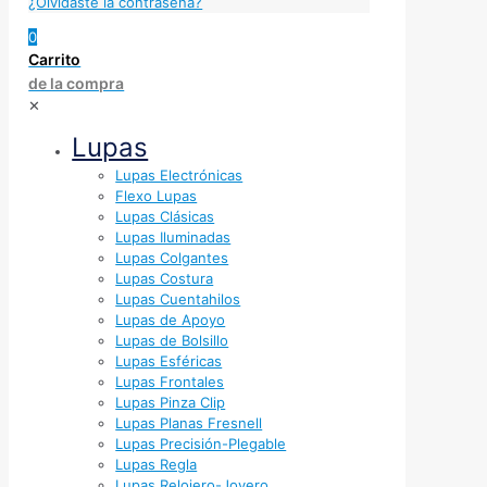
¿Olvidaste la contraseña?
0
Carrito
de la compra
✕
Lupas
Lupas Electrónicas
Flexo Lupas
Lupas Clásicas
Lupas Iluminadas
Lupas Colgantes
Lupas Costura
Lupas Cuentahilos
Lupas de Apoyo
Lupas de Bolsillo
Lupas Esféricas
Lupas Frontales
Lupas Pinza Clip
Lupas Planas Fresnell
Lupas Precisión-Plegable
Lupas Regla
Lupas Relojero-Joyero