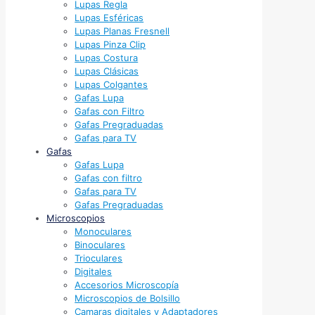
Lupas Regla
Lupas Esféricas
Lupas Planas Fresnell
Lupas Pinza Clip
Lupas Costura
Lupas Clásicas
Lupas Colgantes
Gafas Lupa
Gafas con Filtro
Gafas Pregraduadas
Gafas para TV
Gafas
Gafas Lupa
Gafas con filtro
Gafas para TV
Gafas Pregraduadas
Microscopios
Monoculares
Binoculares
Trioculares
Digitales
Accesorios Microscopía
Microscopios de Bolsillo
Camaras digitales y Adaptadores