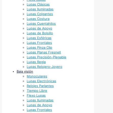
Lupas Clásicas
Lupas Iluminadas
Lupas Colgantes
Lupas Costura
Lupas Cuentahilos
Lupas de Apoyo
Lupas de Bolsillo
Lupas Esféricas
Lupas Frontales
Lupas Pinza Clip
Lupas Planas Fresnell
Lupas Precisión-Plegable
Lupas Regla
Lupas Relojero-Joyero
Baja visión
Monoculares
Lupas Electrónicas
Relojes Parlantes
Tiempo Libre
Flexo Lupas
Lupas Iluminadas
Lupas de Apoyo
Lupas Frontales