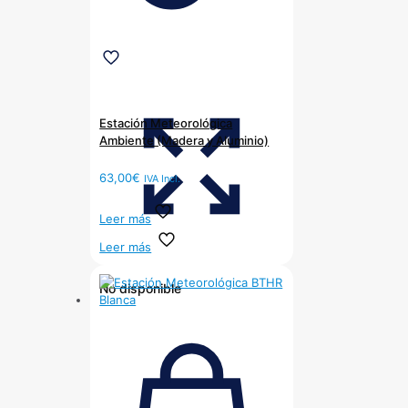
Estación Meteorológica
Ambiente (Madera y Aluminio)
63,00
€
IVA Incl.
Leer más
Leer más
No disponible