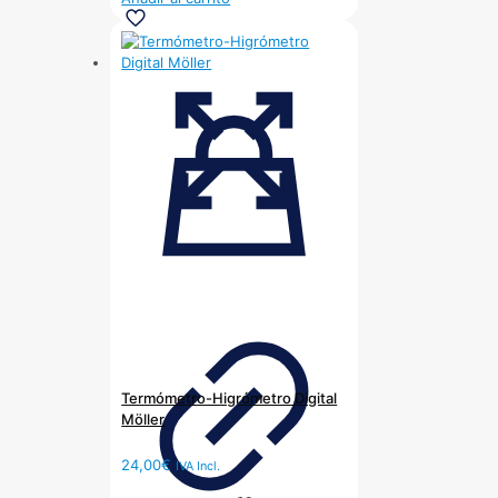
Termómetro-Higrómetro Digital
Möller
24,00
€
IVA Incl.