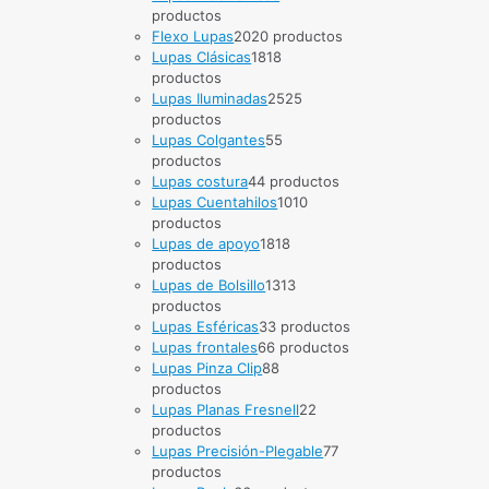
productos
Flexo Lupas
20
20 productos
Lupas Clásicas
18
18
productos
Lupas Iluminadas
25
25
productos
Lupas Colgantes
5
5
productos
Lupas costura
4
4 productos
Lupas Cuentahilos
10
10
productos
Lupas de apoyo
18
18
productos
Lupas de Bolsillo
13
13
productos
Lupas Esféricas
3
3 productos
Lupas frontales
6
6 productos
Lupas Pinza Clip
8
8
productos
Lupas Planas Fresnell
2
2
productos
Lupas Precisión-Plegable
7
7
productos