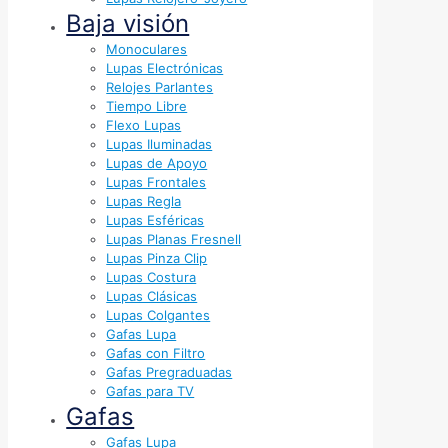
Baja visión
Monoculares
Lupas Electrónicas
Relojes Parlantes
Tiempo Libre
Flexo Lupas
Lupas Iluminadas
Lupas de Apoyo
Lupas Frontales
Lupas Regla
Lupas Esféricas
Lupas Planas Fresnell
Lupas Pinza Clip
Lupas Costura
Lupas Clásicas
Lupas Colgantes
Gafas Lupa
Gafas con Filtro
Gafas Pregraduadas
Gafas para TV
Gafas
Gafas Lupa