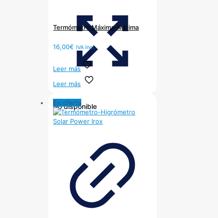
Termómetro Máxima-Mínima
16,00
€
IVA Incl.
Leer más
Leer más
En oferta
No disponible