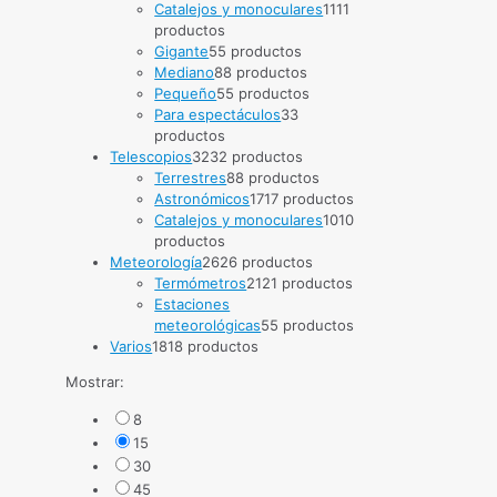
Catalejos y monoculares
11
11
productos
Gigante
5
5 productos
Mediano
8
8 productos
Pequeño
5
5 productos
Para espectáculos
3
3
productos
Telescopios
32
32 productos
Terrestres
8
8 productos
Astronómicos
17
17 productos
Catalejos y monoculares
10
10
productos
Meteorología
26
26 productos
Termómetros
21
21 productos
Estaciones
meteorológicas
5
5 productos
Varios
18
18 productos
Mostrar:
8
15
30
45