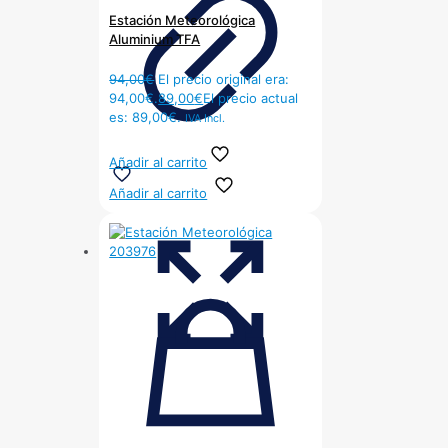
Estación Meteorológica
Aluminium TFA
94,00
€
El precio original era:
94,00€.
89,00
€
El precio actual
es: 89,00€.
IVA Incl.
Añadir al carrito
Añadir al carrito