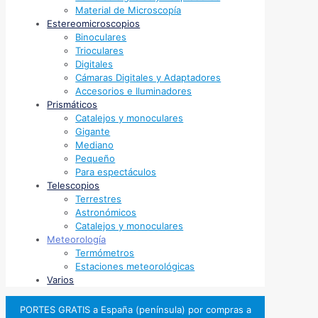
Material de Microscopía
Estereomicroscopios
Binoculares
Trioculares
Digitales
Cámaras Digitales y Adaptadores
Accesorios e Iluminadores
Prismáticos
Catalejos y monoculares
Gigante
Mediano
Pequeño
Para espectáculos
Telescopios
Terrestres
Astronómicos
Catalejos y monoculares
Meteorología
Termómetros
Estaciones meteorológicas
Varios
PORTES GRATIS a España (península) por compras a