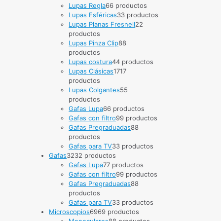
Lupas Regla
6
6 productos
Lupas Esféricas
3
3 productos
Lupas Planas Fresnell
2
2
productos
Lupas Pinza Clip
8
8
productos
Lupas costura
4
4 productos
Lupas Clásicas
17
17
productos
Lupas Colgantes
5
5
productos
Gafas Lupa
6
6 productos
Gafas con filtro
9
9 productos
Gafas Pregraduadas
8
8
productos
Gafas para TV
3
3 productos
Gafas
32
32 productos
Gafas Lupa
7
7 productos
Gafas con filtro
9
9 productos
Gafas Pregraduadas
8
8
productos
Gafas para TV
3
3 productos
Microscopios
69
69 productos
Monoculares
8
8 productos