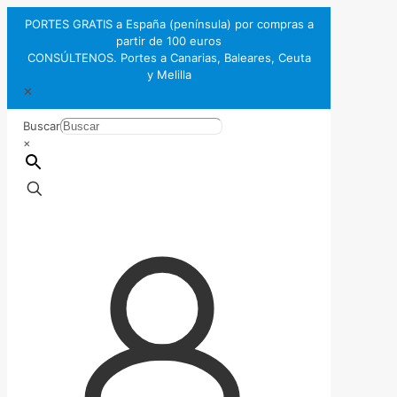
PORTES GRATIS a España (península) por compras a
partir de 100 euros
CONSÚLTENOS. Portes a Canarias, Baleares, Ceuta
y Melilla
✕
Buscar
×