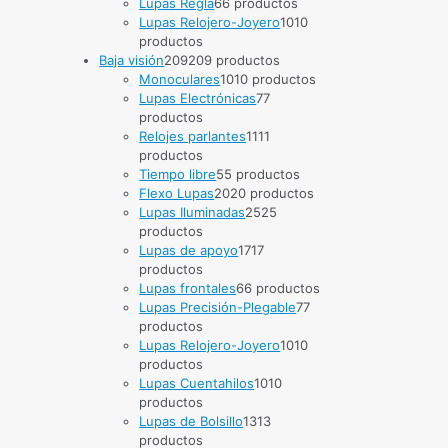
Lupas Regla
6
6 productos
Lupas Relojero-Joyero
10
10
productos
Baja visión
209
209 productos
Monoculares
10
10 productos
Lupas Electrónicas
7
7
productos
Relojes parlantes
11
11
productos
Tiempo libre
5
5 productos
Flexo Lupas
20
20 productos
Lupas Iluminadas
25
25
productos
Lupas de apoyo
17
17
productos
Lupas frontales
6
6 productos
Lupas Precisión-Plegable
7
7
productos
Lupas Relojero-Joyero
10
10
productos
Lupas Cuentahilos
10
10
productos
Lupas de Bolsillo
13
13
productos