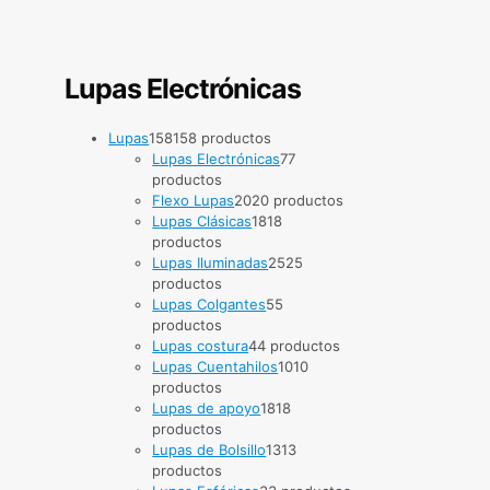
Lupas Electrónicas
Lupas
158
158 productos
Lupas Electrónicas
7
7
productos
Flexo Lupas
20
20 productos
Lupas Clásicas
18
18
productos
Lupas Iluminadas
25
25
productos
Lupas Colgantes
5
5
productos
Lupas costura
4
4 productos
Lupas Cuentahilos
10
10
productos
Lupas de apoyo
18
18
productos
Lupas de Bolsillo
13
13
productos