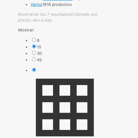
Varios
18
18 productos
Mostrando los 7 resultados
Ordenado por
precio: alto a bajo
Mostrar:
8
15
30
45