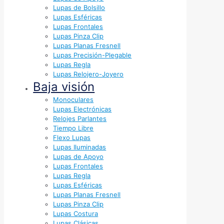
Lupas de Bolsillo
Lupas Esféricas
Lupas Frontales
Lupas Pinza Clip
Lupas Planas Fresnell
Lupas Precisión-Plegable
Lupas Regla
Lupas Relojero-Joyero
Baja visión
Monoculares
Lupas Electrónicas
Relojes Parlantes
Tiempo Libre
Flexo Lupas
Lupas Iluminadas
Lupas de Apoyo
Lupas Frontales
Lupas Regla
Lupas Esféricas
Lupas Planas Fresnell
Lupas Pinza Clip
Lupas Costura
Lupas Clásicas