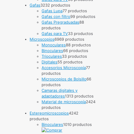
Gafas
32
32 productos
Gafas Lupa
7
7 productos
Gafas con filtro
9
9 productos
Gafas Pregraduadas
8
8
productos
Gafas para TV
3
3 productos
Microscopios
69
69 productos
Monoculares
8
8 productos
Binoculares
6
6 productos
Trioculares
3
3 productos
Digitales
5
5 productos
Accesorios Microscopía
7
7
productos
Microscopios de Bolsillo
6
6
productos
Camaras digitales y
adaptadores
13
13 productos
Material de microscopía
24
24
productos
Estereomicroscopios
42
42
productos
Binoculares
10
10 productos