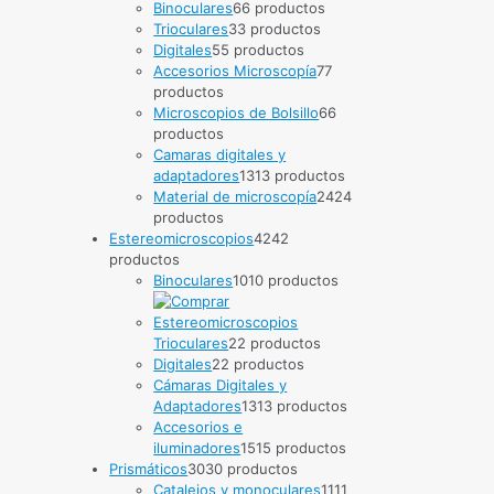
Binoculares
6
6 productos
Trioculares
3
3 productos
Digitales
5
5 productos
Accesorios Microscopía
7
7
productos
Microscopios de Bolsillo
6
6
productos
Camaras digitales y
adaptadores
13
13 productos
Material de microscopía
24
24
productos
Estereomicroscopios
42
42
productos
Binoculares
10
10 productos
Trioculares
2
2 productos
Digitales
2
2 productos
Cámaras Digitales y
Adaptadores
13
13 productos
Accesorios e
iluminadores
15
15 productos
Prismáticos
30
30 productos
Catalejos y monoculares
11
11