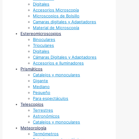
Digitales
Accesorios Microscopía
Microscopios de Bolsillo
Camaras digitales y Adaptadores
Material de Microscopía
Estereomicroscopios
Binoculares
Trioculares
Digitales
Cámaras Digitales y Adaptadores
Accesorios e Iluminadores
Prismáticos
Catalejos y monoculares
Gigante
Mediano
Pequeño
Para espectáculos
Telescopios
Terrestres
Astronómicos
Catalejos y monoculares
Meteorología
Termómetros