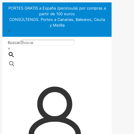
PORTES GRATIS a España (península) por compras a
partir de 100 euros
CONSÚLTENOS. Portes a Canarias, Baleares, Ceuta
y Melilla
✕
Buscar
×