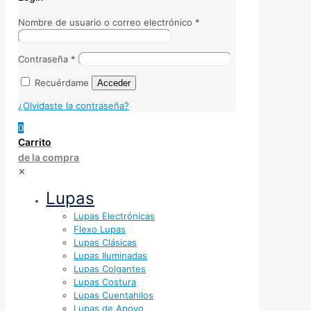
Nombre de usuario o correo electrónico
*
Contraseña
*
Recuérdame
Acceder
¿Olvidaste la contraseña?
0
Carrito
de la compra
✕
Lupas
Lupas Electrónicas
Flexo Lupas
Lupas Clásicas
Lupas Iluminadas
Lupas Colgantes
Lupas Costura
Lupas Cuentahilos
Lupas de Apoyo