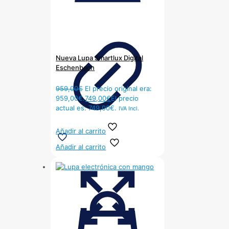
Nueva Lupa Smartlux Digital
Eschenbach
959,00
€
El precio original era:
959,00€.
749,00
€
El precio
actual es: 749,00€.
IVA Incl.
Añadir al carrito
Añadir al carrito