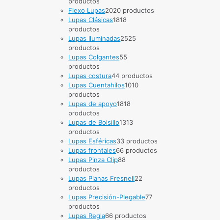
productos
Flexo Lupas
20
20 productos
Lupas Clásicas
18
18
productos
Lupas Iluminadas
25
25
productos
Lupas Colgantes
5
5
productos
Lupas costura
4
4 productos
Lupas Cuentahilos
10
10
productos
Lupas de apoyo
18
18
productos
Lupas de Bolsillo
13
13
productos
Lupas Esféricas
3
3 productos
Lupas frontales
6
6 productos
Lupas Pinza Clip
8
8
productos
Lupas Planas Fresnell
2
2
productos
Lupas Precisión-Plegable
7
7
productos
Lupas Regla
6
6 productos