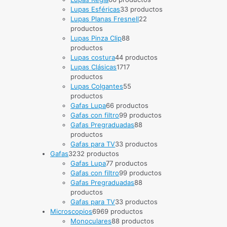
Lupas Esféricas
3
3 productos
Lupas Planas Fresnell
2
2
productos
Lupas Pinza Clip
8
8
productos
Lupas costura
4
4 productos
Lupas Clásicas
17
17
productos
Lupas Colgantes
5
5
productos
Gafas Lupa
6
6 productos
Gafas con filtro
9
9 productos
Gafas Pregraduadas
8
8
productos
Gafas para TV
3
3 productos
Gafas
32
32 productos
Gafas Lupa
7
7 productos
Gafas con filtro
9
9 productos
Gafas Pregraduadas
8
8
productos
Gafas para TV
3
3 productos
Microscopios
69
69 productos
Monoculares
8
8 productos