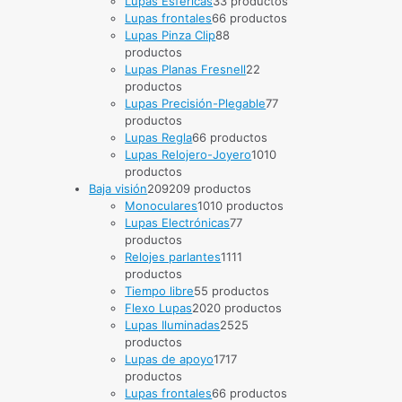
Lupas Esféricas
3
3 productos
Lupas frontales
6
6 productos
Lupas Pinza Clip
8
8
productos
Lupas Planas Fresnell
2
2
productos
Lupas Precisión-Plegable
7
7
productos
Lupas Regla
6
6 productos
Lupas Relojero-Joyero
10
10
productos
Baja visión
209
209 productos
Monoculares
10
10 productos
Lupas Electrónicas
7
7
productos
Relojes parlantes
11
11
productos
Tiempo libre
5
5 productos
Flexo Lupas
20
20 productos
Lupas Iluminadas
25
25
productos
Lupas de apoyo
17
17
productos
Lupas frontales
6
6 productos