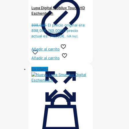
Lupa Digital Mobilux Touch HD
Eschenbach
898,00
€
El precio original era:
898,00€.
749,00
€
El precio
actual es: 749,00€.
IVA Incl.
Añadir al carrito
Añadir al carrito
En oferta