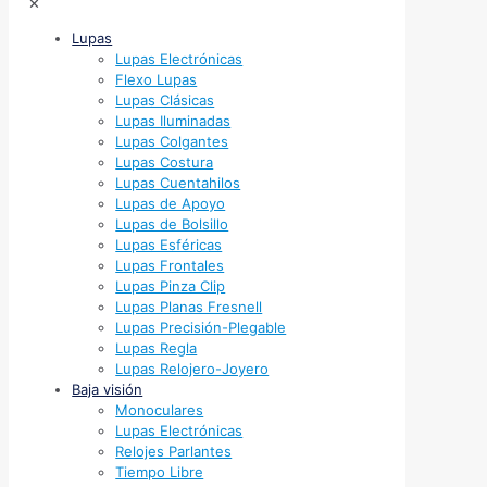
✕
Lupas
Lupas Electrónicas
Flexo Lupas
Lupas Clásicas
Lupas Iluminadas
Lupas Colgantes
Lupas Costura
Lupas Cuentahilos
Lupas de Apoyo
Lupas de Bolsillo
Lupas Esféricas
Lupas Frontales
Lupas Pinza Clip
Lupas Planas Fresnell
Lupas Precisión-Plegable
Lupas Regla
Lupas Relojero-Joyero
Baja visión
Monoculares
Lupas Electrónicas
Relojes Parlantes
Tiempo Libre