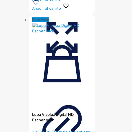
Añadir al carrito
En oferta
Lupa Visolux Digital HD
Eschenbach