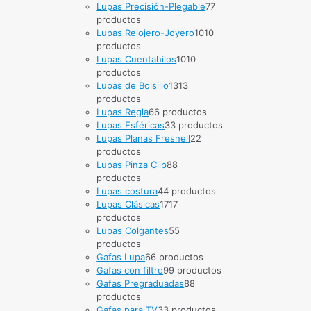
Lupas Precisión-Plegable
7
7
productos
Lupas Relojero-Joyero
10
10
productos
Lupas Cuentahilos
10
10
productos
Lupas de Bolsillo
13
13
productos
Lupas Regla
6
6 productos
Lupas Esféricas
3
3 productos
Lupas Planas Fresnell
2
2
productos
Lupas Pinza Clip
8
8
productos
Lupas costura
4
4 productos
Lupas Clásicas
17
17
productos
Lupas Colgantes
5
5
productos
Gafas Lupa
6
6 productos
Gafas con filtro
9
9 productos
Gafas Pregraduadas
8
8
productos
Gafas para TV
3
3 productos