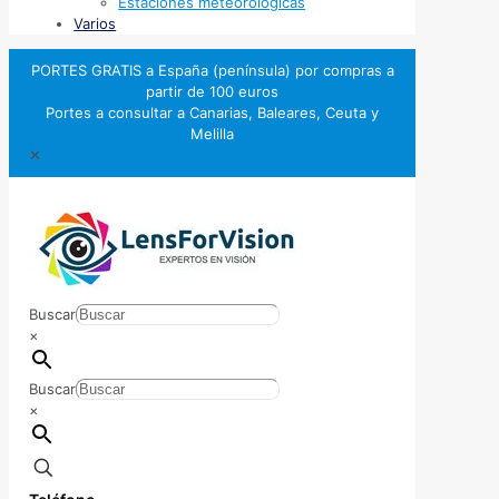
Estaciones meteorológicas
Varios
PORTES GRATIS a España (península) por compras a
partir de 100 euros
Portes a consultar a Canarias, Baleares, Ceuta y
Melilla
✕
Buscar
×
Buscar
×