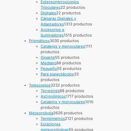
Trioculares
2
2 productos
Digitales
2
2 productos
Cámaras Digitales y
Adaptadores
13
13 productos
Accesorios e
iluminadores
15
15 productos
Prismáticos
30
30 productos
Catalejos y monoculares
11
11
productos
Gigante
5
5 productos
Mediano
8
8 productos
Pequeño
5
5 productos
Para espectáculos
3
3
productos
Telescopios
32
32 productos
Terrestres
8
8 productos
Astronómicos
17
17 productos
Catalejos y monoculares
10
10
productos
Meteorología
26
26 productos
Termómetros
21
21 productos
Estaciones
meteorológicas
5
5 productos