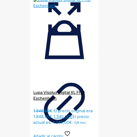
Lupa Visolux Digital XL FHD
Eschenbach
1.848,00
€
El precio original era:
1.848,00€.
1.340,00
€
El precio
actual es: 1.340,00€.
IVA Incl.
Añadir al carrito