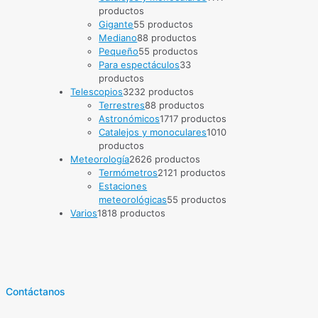
productos
Gigante
5
5 productos
Mediano
8
8 productos
Pequeño
5
5 productos
Para espectáculos
3
3
productos
Telescopios
32
32 productos
Terrestres
8
8 productos
Astronómicos
17
17 productos
Catalejos y monoculares
10
10
productos
Meteorología
26
26 productos
Termómetros
21
21 productos
Estaciones
meteorológicas
5
5 productos
Varios
18
18 productos
Contáctanos