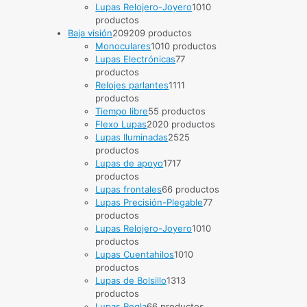
Lupas Relojero-Joyero
10
10
productos
Baja visión
209
209 productos
Monoculares
10
10 productos
Lupas Electrónicas
7
7
productos
Relojes parlantes
11
11
productos
Tiempo libre
5
5 productos
Flexo Lupas
20
20 productos
Lupas Iluminadas
25
25
productos
Lupas de apoyo
17
17
productos
Lupas frontales
6
6 productos
Lupas Precisión-Plegable
7
7
productos
Lupas Relojero-Joyero
10
10
productos
Lupas Cuentahilos
10
10
productos
Lupas de Bolsillo
13
13
productos
Lupas Regla
6
6 productos