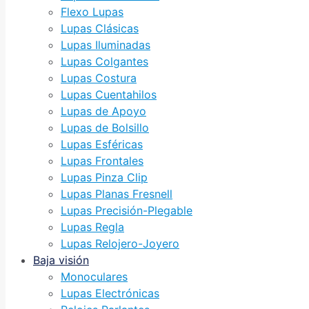
Flexo Lupas
Lupas Clásicas
Lupas Iluminadas
Lupas Colgantes
Lupas Costura
Lupas Cuentahilos
Lupas de Apoyo
Lupas de Bolsillo
Lupas Esféricas
Lupas Frontales
Lupas Pinza Clip
Lupas Planas Fresnell
Lupas Precisión-Plegable
Lupas Regla
Lupas Relojero-Joyero
Baja visión
Monoculares
Lupas Electrónicas