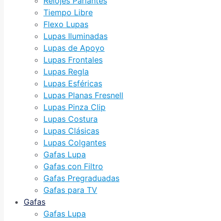
Relojes Parlantes
Tiempo Libre
Flexo Lupas
Lupas Iluminadas
Lupas de Apoyo
Lupas Frontales
Lupas Regla
Lupas Esféricas
Lupas Planas Fresnell
Lupas Pinza Clip
Lupas Costura
Lupas Clásicas
Lupas Colgantes
Gafas Lupa
Gafas con Filtro
Gafas Pregraduadas
Gafas para TV
Gafas
Gafas Lupa