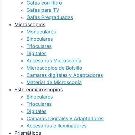
Gafas con filtro
Gafas para TV
Gafas Pregraduadas
Microscopios
Monoculares
Binoculares
Trioculares
Digitales
Accesorios Microscopía
Microscopios de Bolsillo
Camaras digitales y Adaptadores
Material de Microscopía
Estereomicroscopios
Binoculares
Trioculares
Digitales
Cámaras Digitales y Adaptadores
Accesorios e Iluminadores
Prismáticos