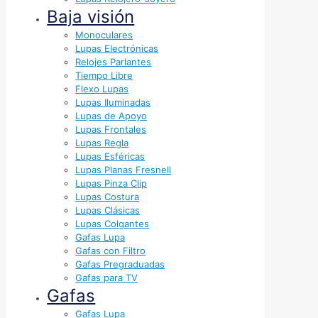
Baja visión
Monoculares
Lupas Electrónicas
Relojes Parlantes
Tiempo Libre
Flexo Lupas
Lupas Iluminadas
Lupas de Apoyo
Lupas Frontales
Lupas Regla
Lupas Esféricas
Lupas Planas Fresnell
Lupas Pinza Clip
Lupas Costura
Lupas Clásicas
Lupas Colgantes
Gafas Lupa
Gafas con Filtro
Gafas Pregraduadas
Gafas para TV
Gafas
Gafas Lupa