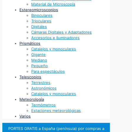
Material de Microscopía
Estereomicroscopios
Binoculares
Trioculares
Digitales
Cámaras Digitales y Adaptadores
Accesorios e Iluminadores
Prismáticos
Catalejos y monoculares
Gigante
Mediano
Pequeño
Para espectáculos
Telescopios
Terrestres
Astronómicos
Catalejos y monoculares
Meteorología
Termómetros
Estaciones meteorológicas
Varios
PORTES GRATIS a España (península) por compras a