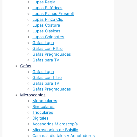
Lupas Regla
Lupas Esféricas
Lupas Planas Fresnell
Lupas Pinza Clip
Lupas Costura
Lupas Clásicas
Lupas Colgantes
Gafas Lupa
Gafas con Filtro
Gafas Pregraduadas
Gafas para TV
Gafas
Gafas Lupa
Gafas con filtro
Gafas para TV
Gafas Pregraduadas
Microscopios
Monoculares
Binoculares
Trioculares
Digitales
Accesorios Microscopía
Microscopios de Bolsillo
Camaras digitales y Adaptadores