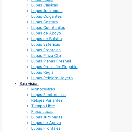
Lupas Clásicas
Lupas Iluminadas
Lupas Colgantes
Lupas Costura
Lupas Cuentahilos
Lupas de Apoyo
Lupas de Bolsillo
Lupas Esféricas
Lupas Frontales
Lupas Pinza Clip
Lupas Planas Fresnell
Lupas Precisión-Plegable
Lupas Regla
Lupas Relojero-Joyero
Baja visión
Monoculares
Lupas Electrónicas
Relojes Parlantes
Tiempo Libre
Flexo Lupas
Lupas Iluminadas
Lupas de Apoyo
Lupas Frontales