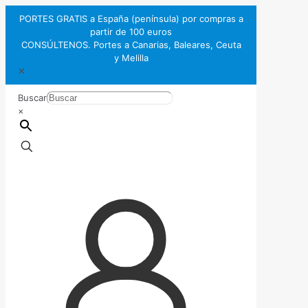
PORTES GRATIS a España (península) por compras a
partir de 100 euros
CONSÚLTENOS. Portes a Canarias, Baleares, Ceuta
y Melilla
✕
Buscar
×