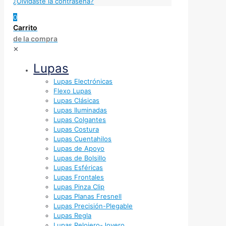
¿Olvidaste la contraseña?
0
Carrito
de la compra
✕
Lupas
Lupas Electrónicas
Flexo Lupas
Lupas Clásicas
Lupas Iluminadas
Lupas Colgantes
Lupas Costura
Lupas Cuentahilos
Lupas de Apoyo
Lupas de Bolsillo
Lupas Esféricas
Lupas Frontales
Lupas Pinza Clip
Lupas Planas Fresnell
Lupas Precisión-Plegable
Lupas Regla
Lupas Relojero-Joyero