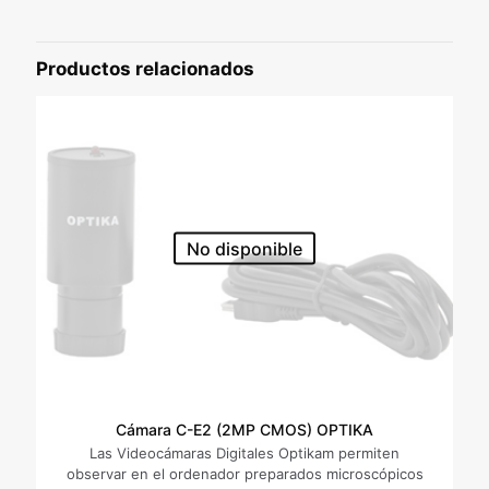
Sé el primero en valorar “Pareja
Oculares WF15x/15mm ST082 Optika”
Productos relacionados
Tu dirección de correo electrónico no será publicada.
Los
campos obligatorios están marcados con
*
Tu puntuación
*
No disponible
Cámara C-E2 (2MP CMOS) OPTIKA
Nombre
*
Las Videocámaras Digitales Optikam permiten
observar en el ordenador preparados microscópicos