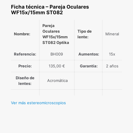
Ficha técnica – Pareja Oculares
WF15x/15mm ST082
Pareja
Oculares
Tipo de
Nombre:
Mineral
WF15x/15mm
lente
:
ST082 Optika
Referencia:
BH009
Aumentos:
15x
Precio:
135,00 €
Garantía:
2 años
Diseño de
Acromática
lentes:
Ver más estereomicroscopios
Valoraciones
Peso
0,175 kg
No hay valoraciones aún.