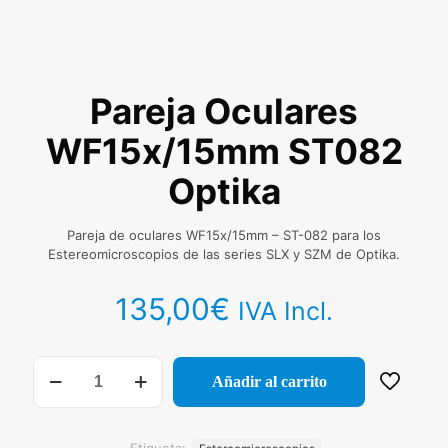
Pareja Oculares
WF15x/15mm ST082
Optika
Pareja de oculares WF15x/15mm – ST-082 para los
Estereomicroscopios de las series SLX y SZM de Optika.
135,00
€
IVA Incl.
Pareja
Añadir al carrito
Oculares
WF15x/15mm
ST082
Optika
Etiqueta: