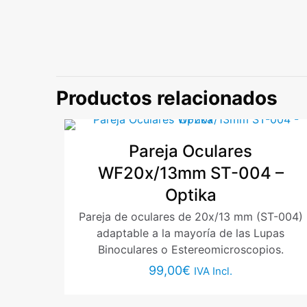
Peso
No hay valoracio
Sé el primer
Productos relacionados
Optika”
Tu dirección de 
marcados con
*
Pareja Oculares
WF20x/13mm ST-004 –
Tu puntuación
*
Optika
Pareja de oculares de 20x/13 mm (ST-004)
adaptable a la mayoría de las Lupas
Binoculares o Estereomicroscopios.
99,00
€
IVA Incl.