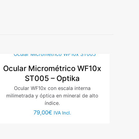
0,12 kg
-003 –
ios están
Ocular Micrométrico WF10x
ST005 – Optika
Ocular WF10x con escala interna
milimetrada y óptica en mineral de alto
índice.
79,00
€
IVA Incl.