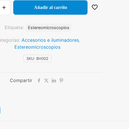
Añadir al carrito
m
Etiqueta:
Estereomicroscopios
tegorías:
Accesorios e iluminadores
,
Estereomicroscopios
SKU:
BH002
Compartir