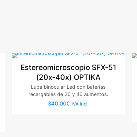
Valoraciones
nes aún.
o en valorar “Pareja Oculares WF15x/15mm ST
correo electrónico no será publicada.
Los campos obligator
Estereomicroscopio SFX-51
(20x-40x) OPTIKA
Lupa binocular Led con baterías
recargables de 20 y 40 aumentos.
340,00
€
IVA Incl.