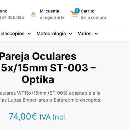
fono
Mi cuenta
0
Carrito
954 425 025
o registrarte
de la compra
Telescopios
Meteorología
Varios
Pareja Oculares
5x/15mm ST-003 –
Optika
oculares WF15x/15mm (ST-003) adaptable a la
las Lupas Binoculares o Estereomicroscopios.
74,00
€
IVA Incl.