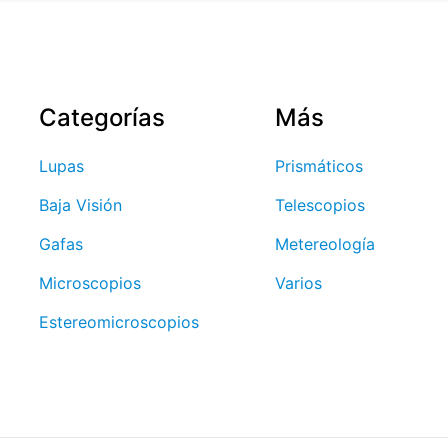
Correo
Guarda mi
electrónico
*
electrónico y
navegador par
Categorías
Más
Lupas
Prismáticos
Baja Visión
Telescopios
Gafas
Metereología
Microscopios
Varios
Estereomicroscopios