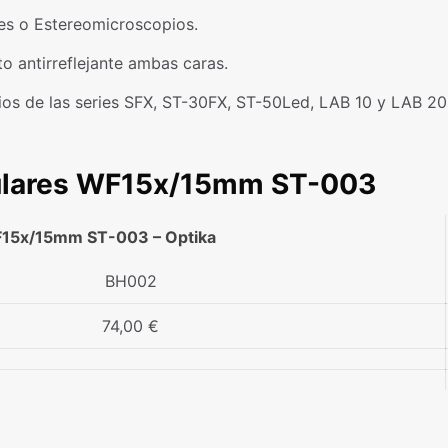
res o Estereomicroscopios.
to antirreflejante ambas caras.
ios de las series SFX, ST-30FX, ST-50Led, LAB 10 y LAB 20
Oculares WF15x/15mm ST-003
F15x/15mm ST-003 – Optika
BH002
74,00 €