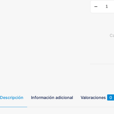
Pareja
Oculares
WF15x/15m
ST-
003
-
Ca
Optika
cantidad
Descripción
Información adicional
Valoraciones
0