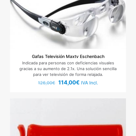
Nombre
*
Gafas Televisión Maxtv Eschenbach
Indicada para personas con deficiencias visuales
Correo
gracias a su aumento de 2.1x. Una solución sencilla
electrónico
*
para ver televisión de forma relajada.
El
El
114,00
€
IVA Incl.
126,00
€
Guarda mi nombre, correo electrónico y web en este
precio
precio
navegador para la próxima vez que comente.
original
actual
era:
es:
126,00€.
114,00€.