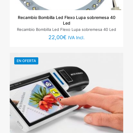
Nombre
*
Recambio Bombilla Led Flexo Lupa sobremesa 40
Led
Correo
Recambio Bombilla Led Flexo Lupa sobremesa 40 Led
electrónico
*
22,00
€
IVA Incl.
Guarda mi nombre, correo electrónico y web en este
navegador para la próxima vez que comente.
EN OFERTA