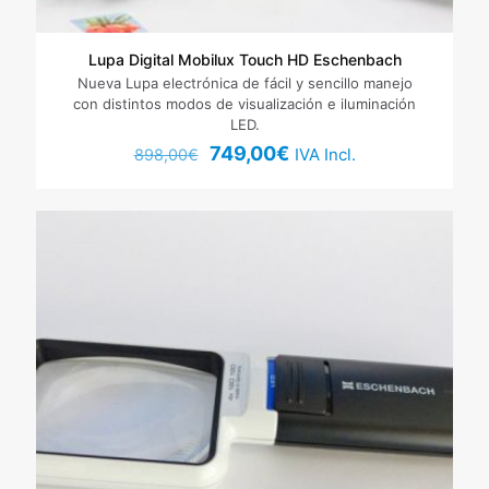
Lupa Digital Mobilux Touch HD Eschenbach
Nueva Lupa electrónica de fácil y sencillo manejo
con distintos modos de visualización e iluminación
LED.
El
El
749,00
€
IVA Incl.
898,00
€
precio
precio
original
actual
era:
es:
898,00€.
749,00€.