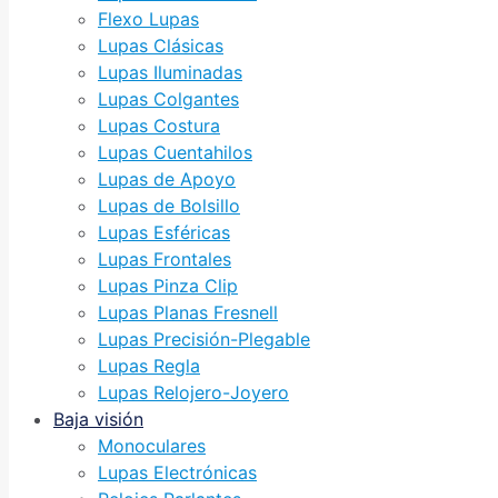
Flexo Lupas
Lupas Clásicas
Lupas Iluminadas
Lupas Colgantes
Lupas Costura
Lupas Cuentahilos
Lupas de Apoyo
Lupas de Bolsillo
Lupas Esféricas
Lupas Frontales
Lupas Pinza Clip
Lupas Planas Fresnell
Lupas Precisión-Plegable
Lupas Regla
Lupas Relojero-Joyero
Baja visión
Monoculares
Lupas Electrónicas