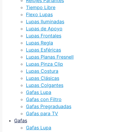
Relojes Parlantes
Tiempo Libre
Flexo Lupas
Lupas Iluminadas
Lupas de Apoyo
Lupas Frontales
Lupas Regla
Lupas Esféricas
Lupas Planas Fresnell
Lupas Pinza Clip
Lupas Costura
Lupas Clásicas
Lupas Colgantes
Gafas Lupa
Gafas con Filtro
Gafas Pregraduadas
Gafas para TV
Gafas
Gafas Lupa