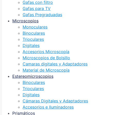
Gafas con filtro
Gafas para TV
Gafas Pregraduadas
Microscopios
Monoculares
Binoculares
Trioculares
Digitales
Accesorios Microscopía
Microscopios de Bolsillo
Camaras digitales y Adaptadores
Material de Microscopía
Estereomicroscopios
Binoculares
Trioculares
Digitales
Cámaras Digitales y Adaptadores
Accesorios e Iluminadores
Prismáticos