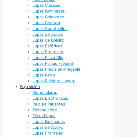
Lupas Clásicas
Lupas Iluminadas
Lupas Colgantes
Lupas Costura
Lupas Cuentahilos
Lupas de Apoyo
Lupas de Bolsillo
Lupas Esféricas
Lupas Frontales
Lupas Pinza Clip
Lupas Planas Fresnell
Lupas Precisión-Plegable
Lupas Regla
Lupas Relojero-Joyero
Baja visión
Monoculares
Lupas Electrónicas
Relojes Parlantes
Tiempo Libre
Flexo Lupas
Lupas Iluminadas
Lupas de Apoyo
Lupas Frontales