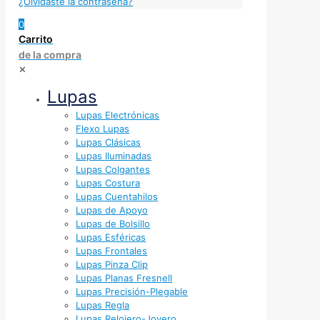
¿Olvidaste la contraseña?
0
Carrito
de la compra
✕
Lupas
Lupas Electrónicas
Flexo Lupas
Lupas Clásicas
Lupas Iluminadas
Lupas Colgantes
Lupas Costura
Lupas Cuentahilos
Lupas de Apoyo
Lupas de Bolsillo
Lupas Esféricas
Lupas Frontales
Lupas Pinza Clip
Lupas Planas Fresnell
Lupas Precisión-Plegable
Lupas Regla
Lupas Relojero-Joyero