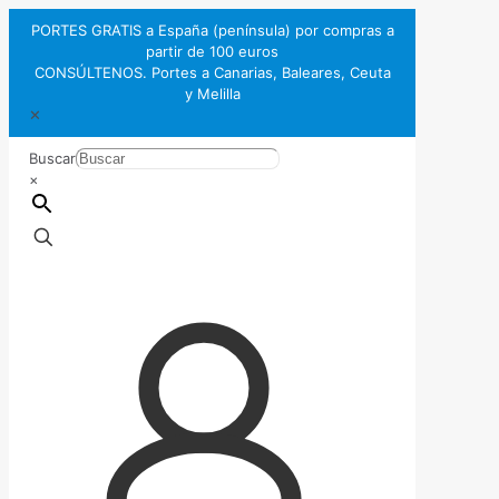
PORTES GRATIS a España (península) por compras a
partir de 100 euros
CONSÚLTENOS. Portes a Canarias, Baleares, Ceuta
y Melilla
✕
Buscar
×