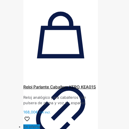
Reloj Parlante Caballero KERO KEA01S
Reloj analógico para caballeros con
pulsera de goma y voz en español.
168,00
€
IVA Incl.
En oferta