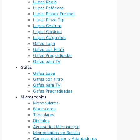
Lupas Regla
Lupas Esféricas
Lupas Planas Fresnell
Lupas Pinza Clip
Lupas Costura
Lupas Clásicas
Lupas Colgantes
Gafas Lupa
Gafas con Filtro
Gafas Pregraduadas
Gafas para TV
Gafas
Gafas Lupa
Gafas con filtro
Gafas para TV
Gafas Pregraduadas
Microscopios
Monoculares
Binoculares
Trioculares
Digitales
Accesorios Microscopía
Microscopios de Bolsillo
Camaras digitales y Adaptadores