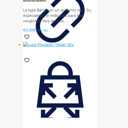
La lupa Barra con un aumento de 2.5x,
especialmente indicadas para leer
renglones muy anchos.
63,00
€
IVA Incl.