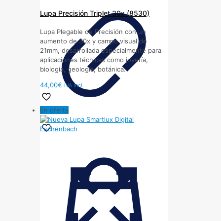
Lupa Precisión Triplet 30x (8530)
Lupa Plegable de Precisión con un
aumento de 30x y campo visual de
21mm, desarrollada especialmente para
aplicaciones técnicas como joyería,
biología, geología, botánica.
44,00
€
IVA Incl.
En oferta