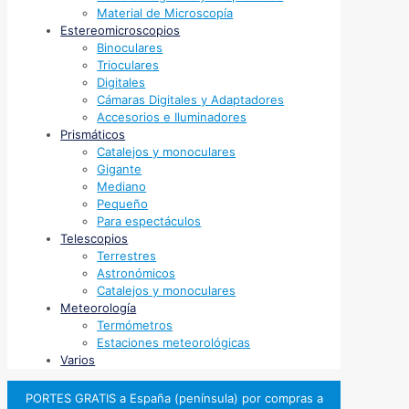
Material de Microscopía
Estereomicroscopios
Binoculares
Trioculares
Digitales
Cámaras Digitales y Adaptadores
Accesorios e Iluminadores
Prismáticos
Catalejos y monoculares
Gigante
Mediano
Pequeño
Para espectáculos
Telescopios
Terrestres
Astronómicos
Catalejos y monoculares
Meteorología
Termómetros
Estaciones meteorológicas
Varios
PORTES GRATIS a España (península) por compras a