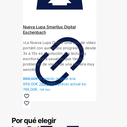
Nueva Lupa Smartlux Digital
Eschenbach
«La Nueva Lupa Digital Smartlux de vídeo
portátil con aumentos progresivos desde
3x a 15x es la solución a la lectura y
escritura para usuarios que tienen
problemas de visión de una manera muy
sencilla
959,00
€
El precio original era:
959,00€.
749,00
€
El precio actual es:
749,00€.
IVA Incl.
Por qué elegir