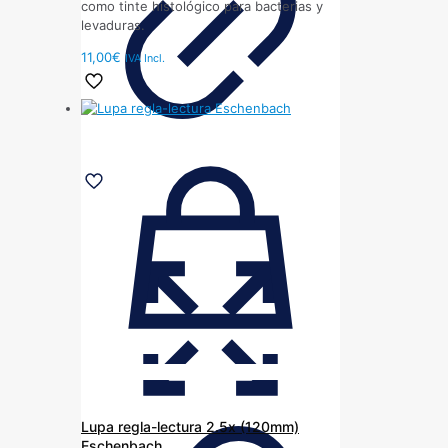
como tinte histológico para bacterias y
levaduras.
11,00
€
IVA Incl.
Lupa regla-lectura 2.5x (120mm)
Eschenbach