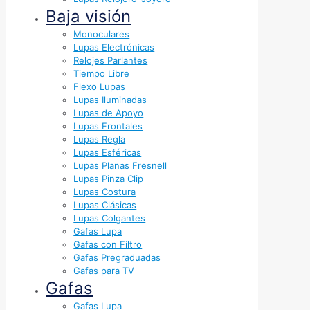
Baja visión
Monoculares
Lupas Electrónicas
Relojes Parlantes
Tiempo Libre
Flexo Lupas
Lupas Iluminadas
Lupas de Apoyo
Lupas Frontales
Lupas Regla
Lupas Esféricas
Lupas Planas Fresnell
Lupas Pinza Clip
Lupas Costura
Lupas Clásicas
Lupas Colgantes
Gafas Lupa
Gafas con Filtro
Gafas Pregraduadas
Gafas para TV
Gafas
Gafas Lupa