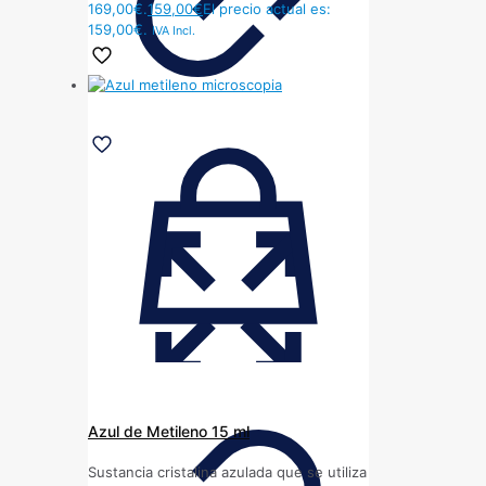
169,00€.
159,00
€
El precio actual es:
159,00€.
IVA Incl.
Azul de Metileno 15 ml
Sustancia cristalina azulada que se utiliza