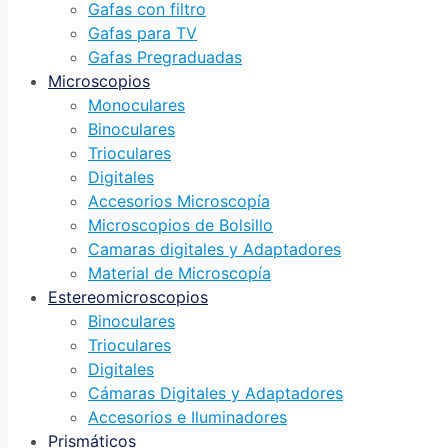
Gafas con filtro
Gafas para TV
Gafas Pregraduadas
Microscopios
Monoculares
Binoculares
Trioculares
Digitales
Accesorios Microscopía
Microscopios de Bolsillo
Camaras digitales y Adaptadores
Material de Microscopía
Estereomicroscopios
Binoculares
Trioculares
Digitales
Cámaras Digitales y Adaptadores
Accesorios e Iluminadores
Prismáticos