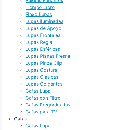
Relojes Parlantes
Tiempo Libre
Flexo Lupas
Lupas Iluminadas
Lupas de Apoyo
Lupas Frontales
Lupas Regla
Lupas Esféricas
Lupas Planas Fresnell
Lupas Pinza Clip
Lupas Costura
Lupas Clásicas
Lupas Colgantes
Gafas Lupa
Gafas con Filtro
Gafas Pregraduadas
Gafas para TV
Gafas
Gafas Lupa