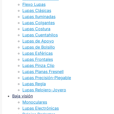
Flexo Lupas
Lupas Clásicas
Lupas Iluminadas
Lupas Colgantes
Lupas Costura
Lupas Cuentahilos
Lupas de Apoyo
Lupas de Bolsillo
Lupas Esféricas
Lupas Frontales
Lupas Pinza Clip
Lupas Planas Fresnell
Lupas Precisión-Plegable
Lupas Regla
Lupas Relojero-Joyero
Baja visión
Monoculares
Lupas Electrónicas