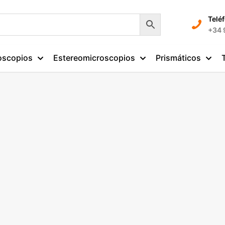
Telé
+34 
oscopios
Estereomicroscopios
Prismáticos