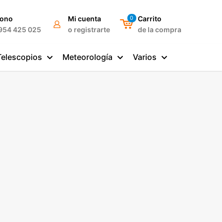
fono
Mi cuenta
0
Carrito
954 425 025
o registrarte
de la compra
Telescopios
Meteorología
Varios