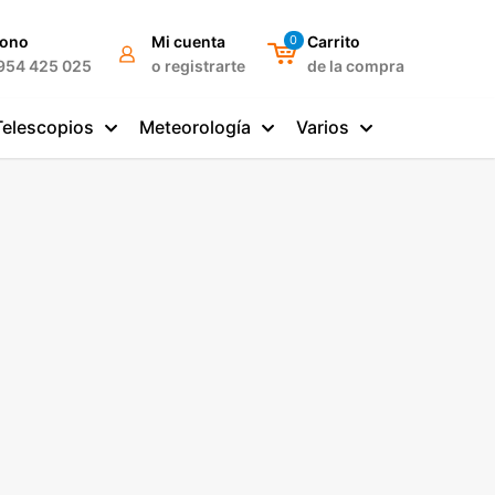
fono
Mi cuenta
0
Carrito
954 425 025
o registrarte
de la compra
Telescopios
Meteorología
Varios