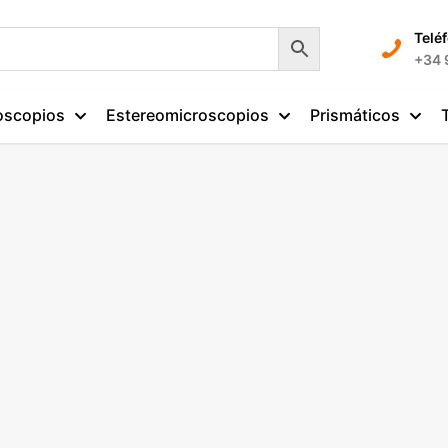
Telé
+34 
oscopios
Estereomicroscopios
Prismáticos